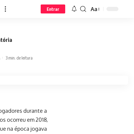
Aa
Entrar
tória
3 min. de leitura
jogadores durante a
cos ocorreu em 2018,
que na época jogava