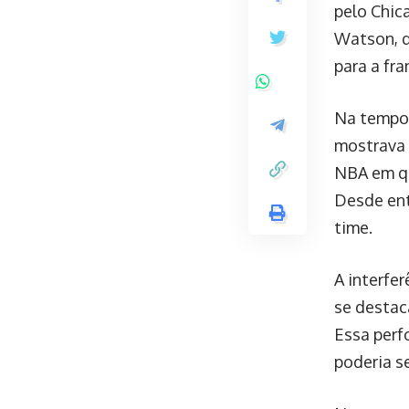
pelo Chica
Watson, q
para a fra
Na tempor
mostrava 
NBA em qu
Desde ent
time.
A interfer
se destac
Essa per
poderia s