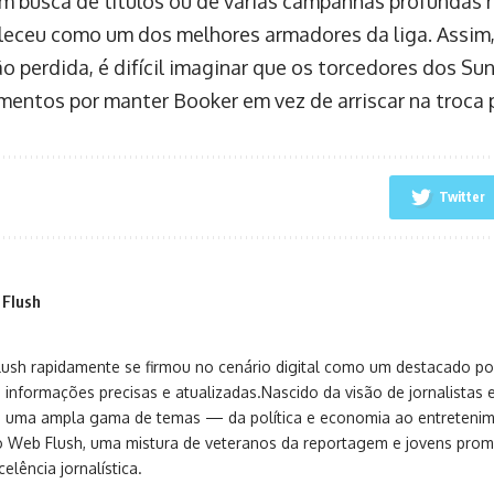
m busca de títulos ou de várias campanhas profundas n
leceu como um dos melhores armadores da liga. Assim,
o perdida, é difícil imaginar que os torcedores dos S
mentos por manter Booker em vez de arriscar na troca p
Twitter
 Flush
sh rapidamente se firmou no cenário digital como um destacado port
 informações precisas e atualizadas.Nascido da visão de jornalistas 
ça uma ampla gama de temas — da política e economia ao entreteni
o Web Flush, uma mistura de veteranos da reportagem e jovens pro
elência jornalística.