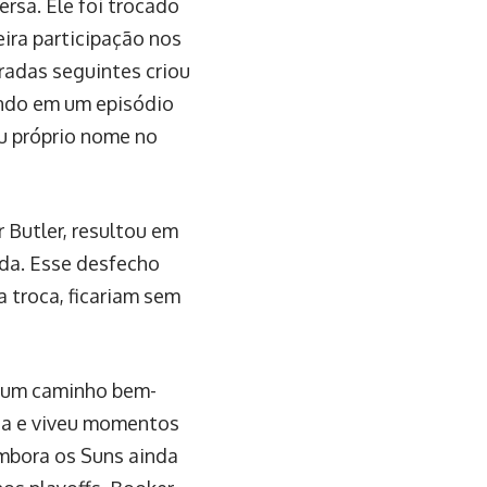
rsa. Ele foi trocado
ira participação nos
radas seguintes criou
tando em um episódio
eu próprio nome no
 Butler, resultou em
ada. Esse desfecho
a troca, ficariam sem
u um caminho bem-
uia e viveu momentos
mbora os Suns ainda