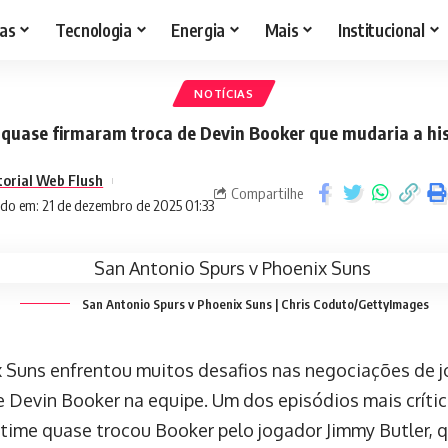
as
Tecnologia
Energia
Mais
Institucional
NOTÍCIAS
 quase firmaram troca de Devin Booker que mudaria a his
torial Web Flush
Compartilhe
do em: 21 de dezembro de 2025 01:33
San Antonio Spurs v Phoenix Suns | Chris Coduto/GettyImages
 Suns enfrentou muitos desafios nas negociações de 
de Devin Booker na equipe. Um dos episódios mais críti
time quase trocou Booker pelo jogador Jimmy Butler, 