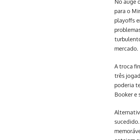
No auge d
para o Mi
playoffs 
problemas
turbulent
mercado.
A troca f
três joga
poderia te
Booker e 
Alternati
sucedido.
memorávei