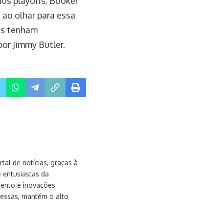
os playoffs, Booker
 ao olhar para essa
uns tenham
or Jimmy Butler.
al de notícias, graças à
e entusiastas da
mento e inovações
messas, mantém o alto