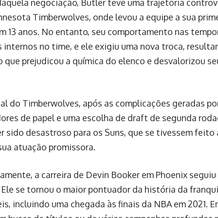
aquela negociação, Butler teve uma trajetória controve
nnesota Timberwolves, onde levou a equipe a sua prime
em 13 anos. No entanto, seu comportamento nas tempo
 internos no time, e ele exigiu uma nova troca, resul
o que prejudicou a química do elenco e desvalorizou s
inal do Timberwolves, após as complicações geradas por
dores de papel e uma escolha de draft de segunda rod
r sido desastroso para os Suns, que se tivessem feito 
sua atuação promissora.
vamente, a carreira de Devin Booker em Phoenix segui
 Ele se tornou o maior pontuador da história da franq
s, incluindo uma chegada às finais da NBA em 2021. E