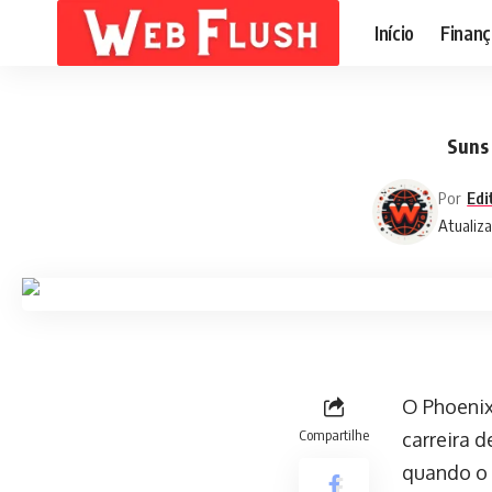
Início
Finanç
Suns
Por
Edi
Atualiza
O Phoenix
Compartilhe
carreira 
quando o 