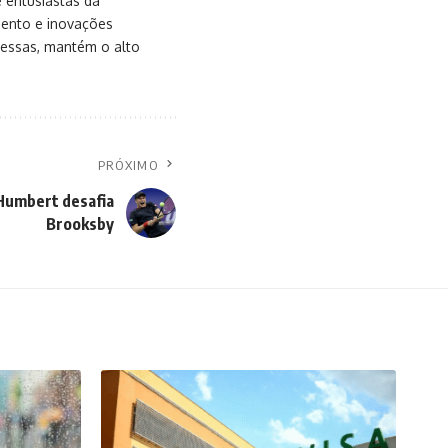
e entusiastas da
mento e inovações
messas, mantém o alto
PRÓXIMO
 Humbert desafia
Brooksby