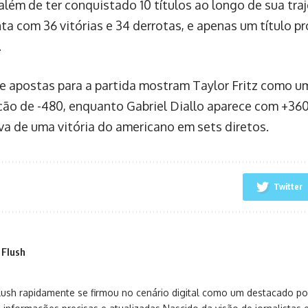
 além de ter conquistado 10 títulos ao longo de sua tra
ta com 36 vitórias e 34 derrotas, e apenas um título pr
.
e apostas para a partida mostram Taylor Fritz como um
ão de -480, enquanto Gabriel Diallo aparece com +360.
va de uma vitória do americano em sets diretos.
Twitter
 Flush
sh rapidamente se firmou no cenário digital como um destacado port