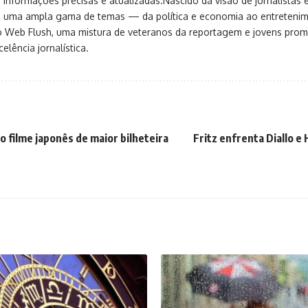
 informações precisas e atualizadas.Nascido da visão de jornalistas 
ça uma ampla gama de temas — da política e economia ao entreteni
o Web Flush, uma mistura de veteranos da reportagem e jovens pro
elência jornalística.
o filme japonês de maior bilheteira
Fritz enfrenta Diallo e