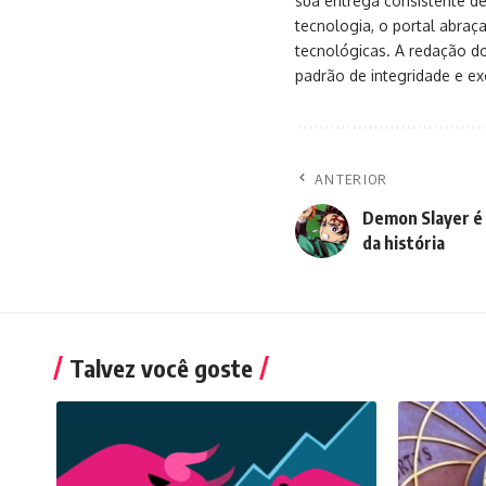
sua entrega consistente de
tecnologia, o portal abra
tecnológicas. A redação d
padrão de integridade e exc
ANTERIOR
Demon Slayer é 
da história
Talvez você goste