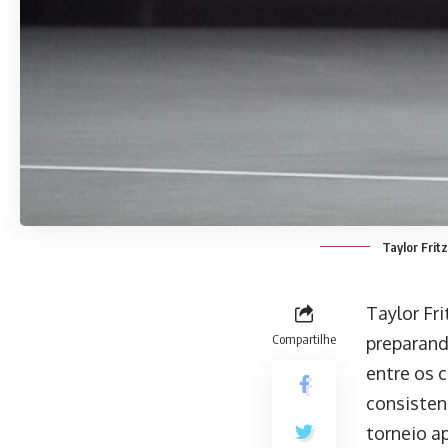
Taylor Frit
Taylor Fr
Compartilhe
preparand
entre os 
consisten
torneio a