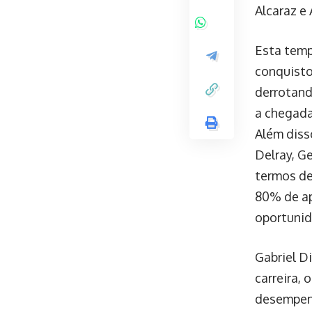
Alcaraz e 
Esta temp
conquisto
derrotand
a chegada
Além diss
Delray, G
termos de
80% de ap
oportunid
Gabriel D
carreira,
desempenh