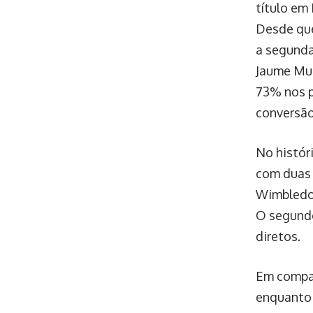
título em
Desde que
a segunda
Jaume Mun
73% nos p
conversão
No históri
com duas 
Wimbledon
O segundo
diretos.
Em compar
enquanto 