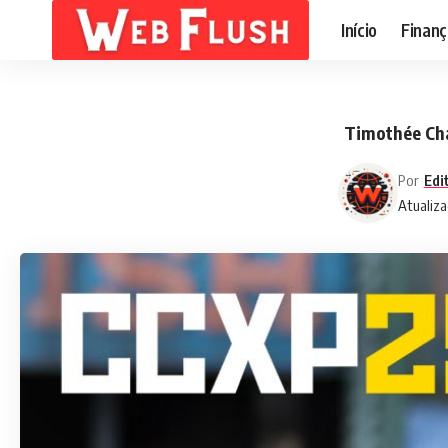
Início
Finanç
Timothée Cha
Por
Edi
Atualiza