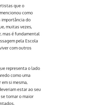
rtistas que o
e mencionou como
a importância do
ue, muitas vezes,
r, mas é fundamental
assagem pela Escola
viver com outros
que representa o lado
enredo como uma
r em si mesma,
everiam estar ao seu
se tornar o maior
entados.