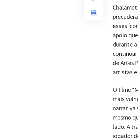
Chalamet 
precedera
esses íco
apoio que
durante a
continuar
de Artes 
artistas e
O filme “
mais vuln
narrativa
mesmo qua
lado. A t
jogador d