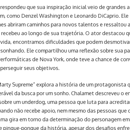
respondeu que sua inspiração inicial veio de grandes a
m, como Denzel Washington e Leonardo DiCaprio. El
nes abriram caminhos para novos talentos e ressaltou 
 recebeu ao longo de sua trajetória. O ator destacou q
 vida, encontramos dificuldades que podem desmotiva
 sonhando. Ele compartilhou uma reflexão sobre sua p
Performáticas de Nova York, onde teve a chance de con
 perseguir seus objetivos.
Marty Supreme” explora a história de um protagonista 
erável da busca por um sonho. Chalamet descreveu o 
 sobre um underdog, uma pessoa que luta para acredita
ndo não recebe apoio, nem mesmo das pessoas que d
rama gira em torno da determinação do personagem em 
e pingue-pongue da história, apesar dos desafios enfr