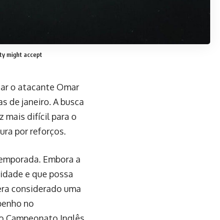
ty might accept
tar o atacante Omar
s de janeiro. A busca
mais difícil para o
ra por reforços.
temporada. Embora a
cidade e que possa
era considerado uma
penho no
no Campeonato Inglês.