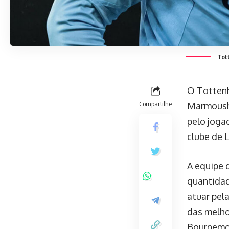
Tot
O Tottenh
Compartilhe
Marmoush,
pelo joga
clube de 
A equipe 
quantidad
atuar pel
das melho
Bournemou