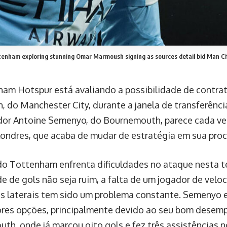
tenham exploring stunning Omar Marmoush signing as sources detail bid Man Ci
am Hotspur está avaliando a possibilidade de contra
 do Manchester City, durante a janela de transferência
dor Antoine Semenyo, do Bournemouth, parece cada vez 
Londres, que acaba de mudar de estratégia em sua procu
do Tottenham enfrenta dificuldades no ataque nesta 
e de gols não seja ruim, a falta de um jogador de velo
as laterais tem sido um problema constante. Semenyo 
res opções, principalmente devido ao seu bom desem
th, onde já marcou oito gols e fez três assistências 