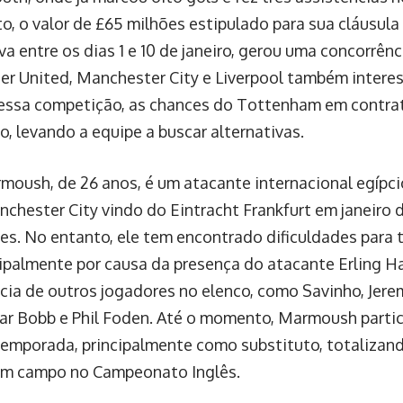
o, o valor de £65 milhões estipulado para sua cláusula 
va entre os dias 1 e 10 de janeiro, gerou uma concorrênc
r United, Manchester City e Liverpool também interes
essa competição, as chances do Tottenham em contra
o, levando a equipe a buscar alternativas.
oush, de 26 anos, é um atacante internacional egípcio
nchester City vindo do Eintracht Frankfurt em janeiro 
es. No entanto, ele tem encontrado dificuldades para 
ncipalmente por causa da presença do atacante Erling H
cia de outros jogadores no elenco, como Savinho, Jer
car Bobb e Phil Foden. Até o momento, Marmoush parti
temporada, principalmente como substituto, totalizan
em campo no Campeonato Inglês.