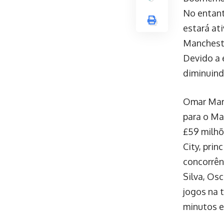
No entant
estará ati
Mancheste
Devido a 
diminuind
Omar Marm
para o Ma
£59 milhõ
City, pri
concorrên
Silva, Os
jogos na 
minutos 