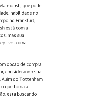
 Marmoush, que pode
dade, habilidade no
mpo no Frankfurt,
ush está com a
cos, mas sua
ceptivo a uma
com opção de compra,
dor, considerando sua
o. Além do Tottenham,
 o que torna a
tão, está buscando