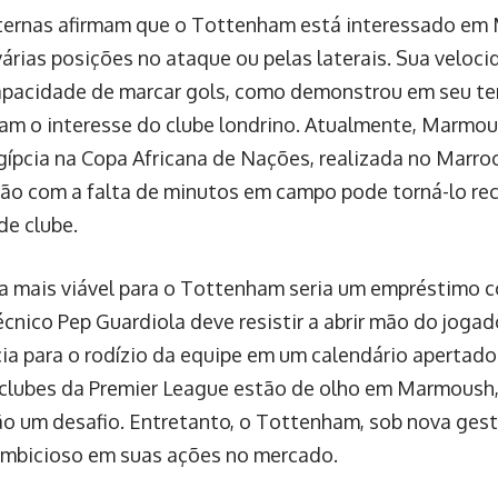
ternas afirmam que o Tottenham está interessado em
várias posições no ataque ou pelas laterais. Sua veloci
capacidade de marcar gols, como demonstrou em seu te
am o interesse do clube londrino. Atualmente, Marmo
gípcia na Copa Africana de Nações, realizada no Marro
ção com a falta de minutos em campo pode torná-lo re
e clube.
a mais viável para o Tottenham seria um empréstimo 
écnico Pep Guardiola deve resistir a abrir mão do joga
ia para o rodízio da equipe em um calendário apertad
 clubes da Premier League estão de olho em Marmoush,
o um desafio. Entretanto, o Tottenham, sob nova ges
ambicioso em suas ações no mercado.