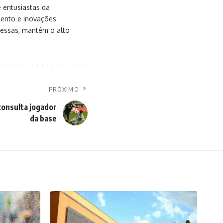
e entusiastas da
mento e inovações
messas, mantém o alto
PRÓXIMO
consulta jogador
da base