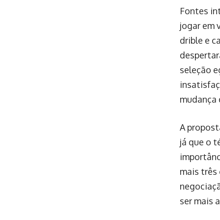
Fontes in
jogar em 
drible e 
despertar
seleção e
insatisfa
mudança d
A propost
já que o t
importânc
mais três
negociaçã
ser mais 