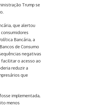
ministração Trump se
o.
cária, que alertou
to consumidores
lítica Bancária, a
e Bancos de Consumo
sequências negativas
facilitar o acesso ao
deria reduzir a
empresários que
a fosse implementada,
dito menos