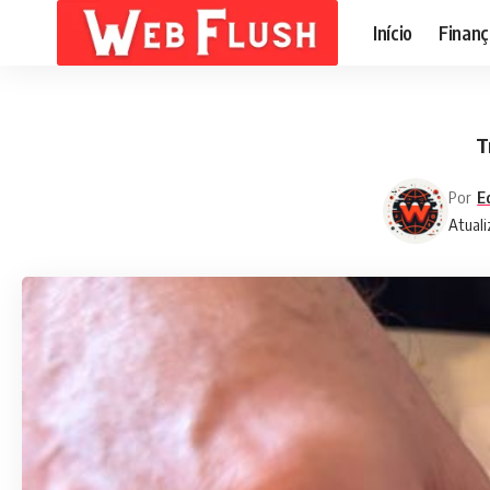
Início
Finanç
T
Por
E
Atuali