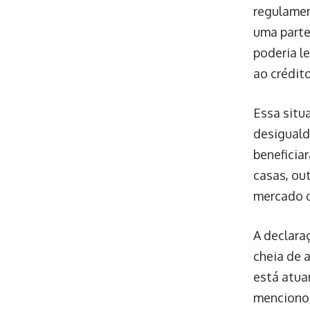
regulamen
uma parte 
poderia l
ao crédit
Essa situ
desiguald
beneficia
casas, ou
mercado d
A declara
cheia de 
está atua
mencionou