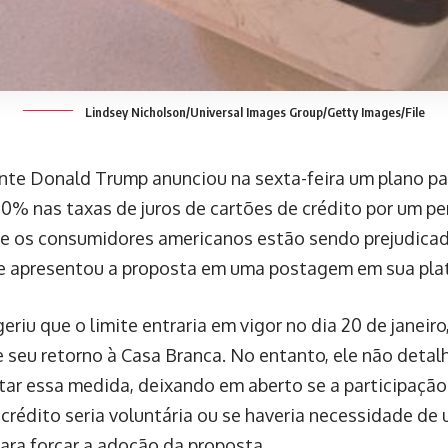
Lindsey Nicholson/Universal Images Group/Getty Images/File
nte Donald Trump anunciou na sexta-feira um plano pa
 10% nas taxas de juros de cartões de crédito por um pe
e os consumidores americanos estão sendo prejudicad
e apresentou a proposta em uma postagem em sua plat
eriu que o limite entraria em vigor no dia 20 de janeir
 seu retorno à Casa Branca. No entanto, ele não deta
ar essa medida, deixando em aberto se a participaçã
 crédito seria voluntária ou se haveria necessidade de
ara forçar a adoção da proposta.