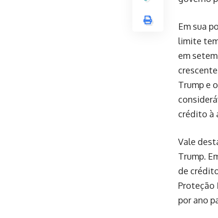
Em sua po
limite te
em setemb
crescente
Trump e o
consideráv
crédito à
Vale dest
Trump. Em
de crédit
Proteção 
por ano p