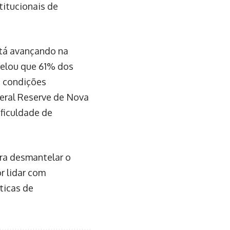
titucionais de
stá avançando na
velou que 61% dos
s condições
deral Reserve de Nova
ificuldade de
ra desmantelar o
r lidar com
ticas de