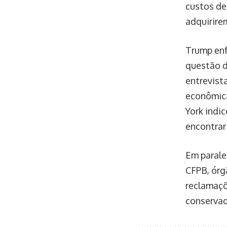
custos de 
adquirire
Trump enf
questão d
entrevist
econômica
York indi
encontrar
Em parale
CFPB, órg
reclamaçõ
conservad