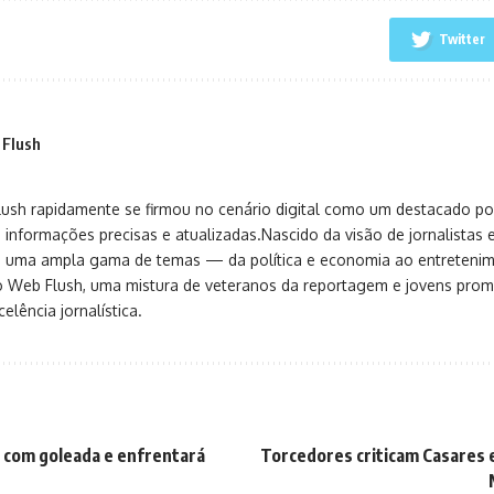
Twitter
 Flush
sh rapidamente se firmou no cenário digital como um destacado port
 informações precisas e atualizadas.Nascido da visão de jornalistas 
ça uma ampla gama de temas — da política e economia ao entreteni
o Web Flush, uma mistura de veteranos da reportagem e jovens pro
elência jornalística.
 com goleada e enfrentará
Torcedores criticam Casares