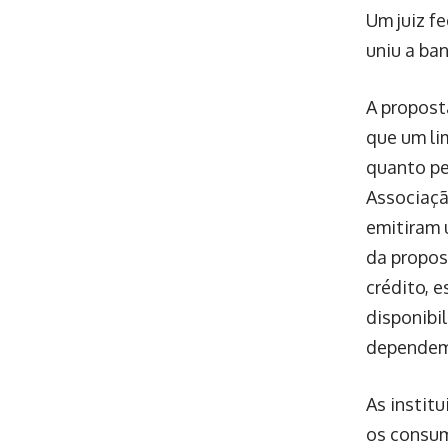
Um juiz f
uniu a ba
A propost
que um li
quanto pe
Associaçã
emitiram 
da propos
crédito, 
disponibi
dependem 
As instit
os consum