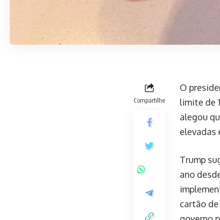
O preside
Compartilhe
limite de
alegou qu
elevadas 
Trump sug
ano desde
implement
cartão de
governo p