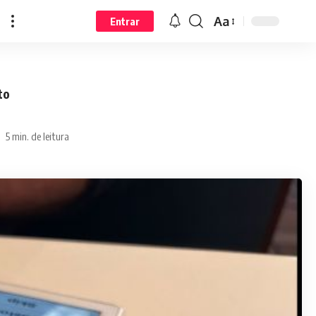
Aa
Entrar
to
5 min. de leitura