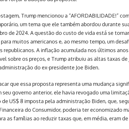
stagem, Trump mencionou a “AFORDABILIDADE!” como j
mporário, um tema que ele também abordou durante su
ro de 2024. A questão do custo de vida está se torn
 para muitos americanos e, ao mesmo tempo, um desafi
s republicanos. A inflação acumulada nos últimos ano
el sobre os preços, e Trump atribuiu as altas taxas de
 administração do ex-presidente Joe Biden.
acar que essa proposta representa uma mudança signif
 seu governo anterior, ele havia revogado uma limitaç
o de US$ 8 imposta pela administração Biden, que, seg
Financeira do Consumidor, poderia ter economizado ma
ara as famílias ao reduzir taxas que, em média, eram de