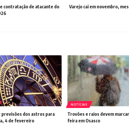
e contratação de atacante do
Varejo cai em novembro, me
026
NOTÍCIAS
 previsões dos astros para
Trovões e raios devem marcar
a, 4 de fevereiro
feira em Osasco