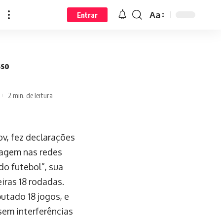
Aa
Entrar
sso
2 min. de leitura
v, fez declarações
tagem nas redes
do futebol”, sua
iras 18 rodadas.
utado 18 jogos, e
sem interferências