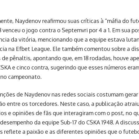
nte, Naydenov reafirmou suas críticas à “máfia do fut
 venceu o jogo contra o Septemvri por 4 a 1. Em sua p
ncia da vitória, mencionando que a equipe estava lutan
ia na Efbet League. Ele também comentou sobre a dis
 de pênaltis, apontando que, em 18 rodadas, houve ape
CSKA e cinco contra, sugerindo que esses números era
s no campeonato.
enções de Naydenov nas redes sociais costumam gerar
ão entre os torcedores. Neste caso, a publicação atra
os e opiniões de fãs que interagiram com o post, no q
 desempenho da equipe Sub-17 do CSKA 1948. A discuss
s reflete a paixão e as diferentes opiniões que o futeb