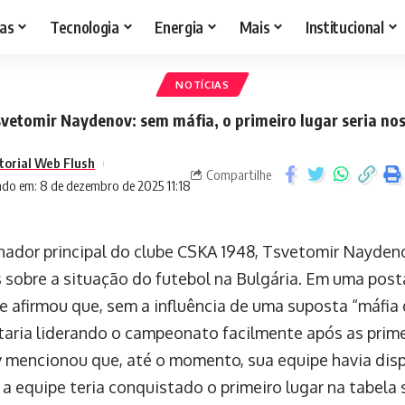
as
Tecnologia
Energia
Mais
Institucional
NOTÍCIAS
vetomir Naydenov: sem máfia, o primeiro lugar seria no
torial Web Flush
Compartilhe
ado em: 8 de dezembro de 2025 11:18
nador principal do clube CSKA 1948, Tsvetomir Naydeno
 sobre a situação do futebol na Bulgária. Em uma pos
le afirmou que, sem a influência de uma suposta “máfia 
taria liderando o campeonato facilmente após as prime
mencionou que, até o momento, sua equipe havia disp
 a equipe teria conquistado o primeiro lugar na tabela 