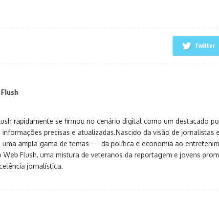
Twitter
 Flush
sh rapidamente se firmou no cenário digital como um destacado port
 informações precisas e atualizadas.Nascido da visão de jornalistas 
ça uma ampla gama de temas — da política e economia ao entreteni
o Web Flush, uma mistura de veteranos da reportagem e jovens pro
elência jornalística.