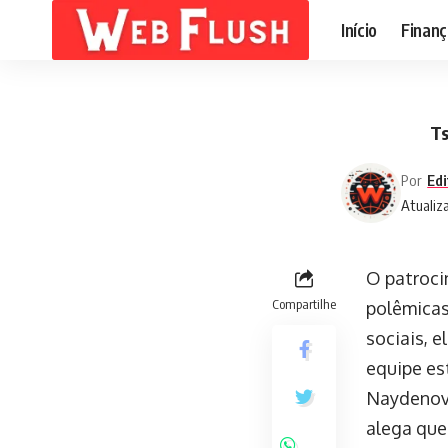
Início
Finanç
Ts
Por
Edi
Atualiz
O patroci
Compartilhe
polêmicas
sociais, e
equipe es
Naydenov 
alega que