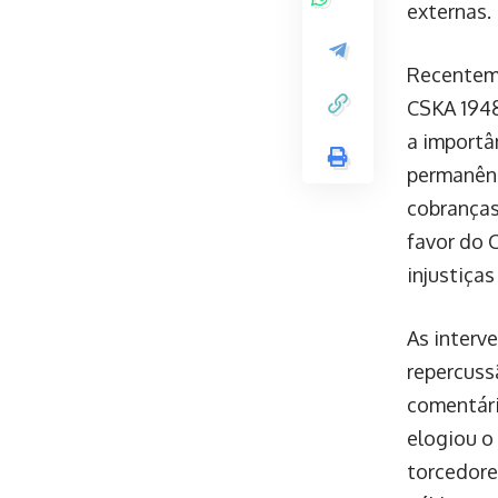
externas.
Recenteme
CSKA 1948
a importâ
permanênc
cobranças
favor do 
injustiça
As interv
repercuss
comentári
elogiou o
torcedore