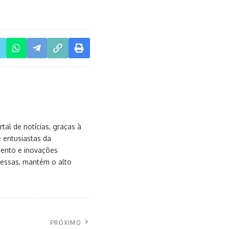
al de notícias, graças à
e entusiastas da
mento e inovações
messas, mantém o alto
PRÓXIMO