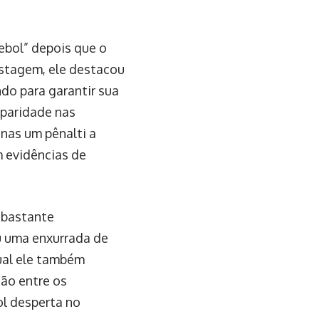
ebol” depois que o
ostagem, ele destacou
do para garantir sua
paridade nas
nas um pênalti a
m evidências de
 bastante
iu uma enxurrada de
ual ele também
ão entre os
ol desperta no