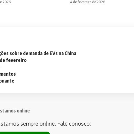
de 2026
4 de fevereiro de 2026
ações sobre demanda de EVs na China
 de fevereiro
o
lementos
ionante
stamos online
stamos sempre online. Fale conosco: