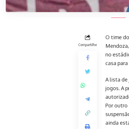
O time do
Compartilhe
Mendoza, 
no estádi
casa para
A lista d
jogos. A p
autorizado
Por outro
suspensão
ainda est