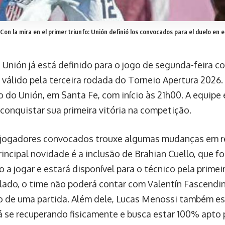
Con la mira en el primer triunfo: Unión definió los convocados para el duelo en el
 Unión já está definido para o jogo de segunda-feira c
válido pela terceira rodada do Torneio Apertura 2026.
o do Unión, em Santa Fe, com início às 21h00. A equipe 
 conquistar sua primeira vitória na competição.
e jogadores convocados trouxe algumas mudanças em r
rincipal novidade é a inclusão de Brahian Cuello, que 
 a jogar e estará disponível para o técnico pela primei
 lado, o time não poderá contar com Valentín Fascendi
 de uma partida. Além dele, Lucas Menossi também está
á se recuperando fisicamente e busca estar 100% apto p