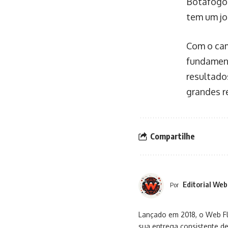
Botafogo 
tem um jo
Com o cam
fundament
resultado
grandes r
Compartilhe
Editorial Web
Por
Lançado em 2018, o Web Flu
sua entrega consistente de