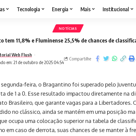
as
Tecnologia
Energia
Mais
Institucional
NOTÍCIAS
co tem 11,8% e Fluminense 25,5% de chances de classific
torial Web Flush
Compartilhe
ado em: 21 de outubro de 2025 04:54
 segunda-feira, o Bragantino foi superado pelo Juvent
ta de 1 a 0. Esse resultado impactou diretamente na d
o Brasileiro, que garante vagas para a Libertadores.
dido no clássico, ainda se mantém em uma posição mai
que ocupa uma colocação superior na tabela de classific
o em caso de derrota, suas chances de se manter à fre