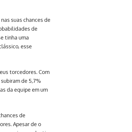
o nas suas chances de
robabilidades de
se tinha uma
lássico, esse
 seus torcedores. Com
a subiram de 5,7%
ças da equipe em um
chances de
ores. Apesar de o