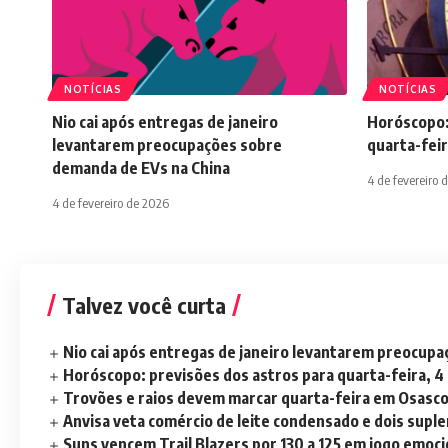
NOTÍCIAS
NOTÍCIAS
Nio cai após entregas de janeiro
Horóscopo:
levantarem preocupações sobre
quarta-feir
demanda de EVs na China
4 de fevereiro 
4 de fevereiro de 2026
Talvez você curta
Nio cai após entregas de janeiro levantarem preocup
Horóscopo: previsões dos astros para quarta-feira, 4
Trovões e raios devem marcar quarta-feira em Osasc
Anvisa veta comércio de leite condensado e dois sup
Suns vencem Trail Blazers por 130 a 125 em jogo emoc