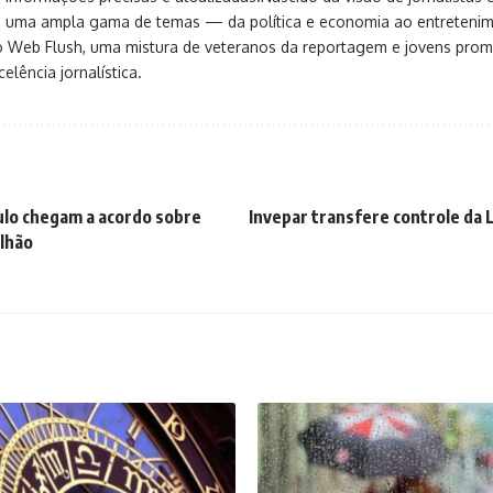
ça uma ampla gama de temas — da política e economia ao entreteni
o Web Flush, uma mistura de veteranos da reportagem e jovens pro
elência jornalística.
ulo chegam a acordo sobre
Invepar transfere controle da 
ilhão