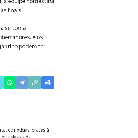
, a equipe nordestina
s finais.
a se torna
ibertadores, e os
gantino podem ter
al de notícias, graças à
e entusiastas da