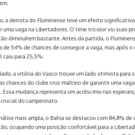
em.
o, a derrota do Fluminense teve um efeito significativ
r uma vaga na Libertadores. O time tricolor viu suas p
ação diminuírem bastante. Antes da partida, o Fluminen
a de 54% de chances de conseguir a vaga, mas após o c
l caiu para 25,5%.
 lado, a vitória do Vasco trouxe um lado otimista para
, as chances do clube cruz-maltino de garantir uma vag
%. Essa mudança representa um acréscimo nas esperan
crucial do campeonato.
álise mais ampla, o Bahia se destacou com 84,8% de 
ação, ocupando uma posição confortável para a Libertad