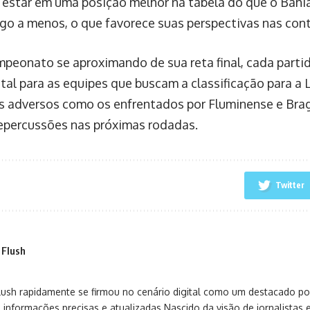
estar em uma posição melhor na tabela do que o Bahia
go a menos, o que favorece suas perspectivas nas conta
peonato se aproximando de sua reta final, cada partid
al para as equipes que buscam a classificação para a L
s adversos como os enfrentados por Fluminense e Bra
epercussões nas próximas rodadas.
Twitter
 Flush
sh rapidamente se firmou no cenário digital como um destacado port
 informações precisas e atualizadas.Nascido da visão de jornalistas 