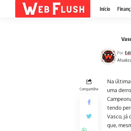
Início
Finanç
Vas
Por
Edi
Atualiz
Na última
Compartilhe
uma derro
Campeonat
tendo per
Vasco, já 
que, mesm