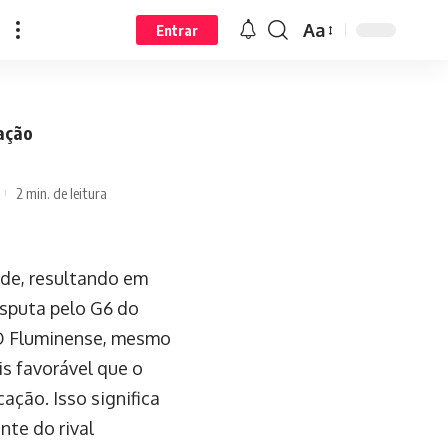
Aa
Entrar
ação
2 min. de leitura
ude, resultando em
isputa pelo G6 do
 O Fluminense, mesmo
s favorável que o
ação. Isso significa
nte do rival