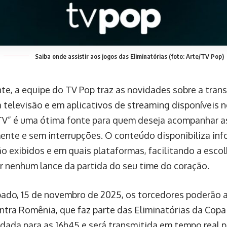
Saiba onde assistir aos jogos das Eliminatórias (foto: Arte/TV Pop)
te, a equipe do TV Pop traz as novidades sobre a tran
 televisão e em aplicativos de streaming disponíveis n
TV” é uma ótima fonte para quem deseja acompanhar as 
ente e sem interrupções. O conteúdo disponibiliza in
ão exibidos e em quais plataformas, facilitando a esco
r nenhum lance da partida do seu time do coração.
ado, 15 de novembro de 2025, os torcedores poderão as
ntra Romênia, que faz parte das Eliminatórias da Copa
dada para as 16h45 e será transmitida em tempo real p