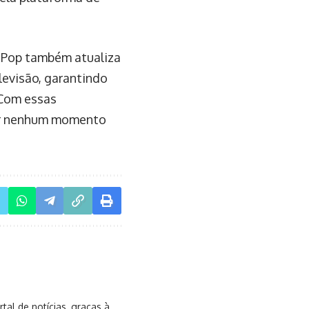
V Pop também atualiza
levisão, garantindo
 Com essas
der nenhum momento
al de notícias, graças à