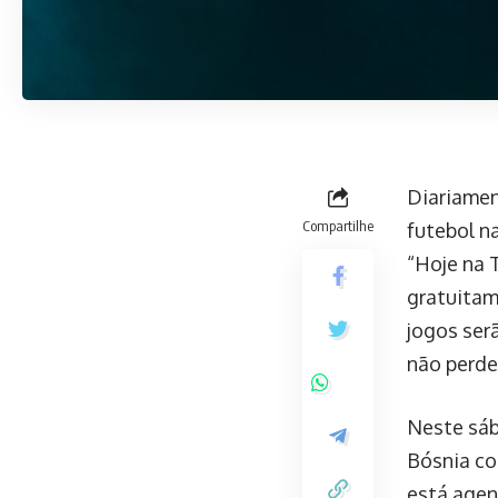
Diariamen
Compartilhe
futebol na
“Hoje na 
gratuitam
jogos ser
não perde
Neste sáb
Bósnia co
está agen