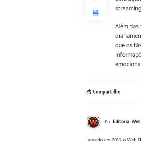
streaming
Além das 
diariamen
que os fã
informaçõ
emocionan
Compartilhe
Editorial Web
Por
Lançado em 2018, o Web Flu