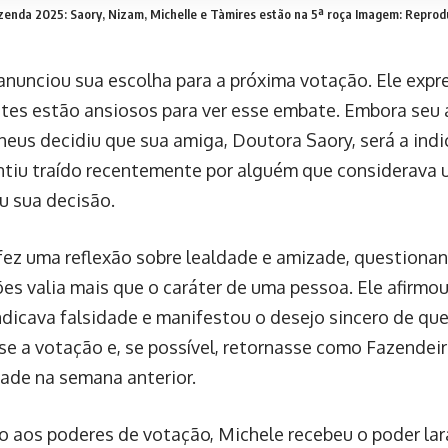
enda 2025: Saory, Nizam, Michelle e Tàmires estão na 5ª roça
Imagem: Reprod
nunciou sua escolha para a próxima votação. Ele expr
ntes estão ansiosos para ver esse embate. Embora seu a
heus decidiu que sua amiga, Doutora Saory, será a indi
ntiu traído recentemente por alguém que considerava 
ou sua decisão.
ez uma reflexão sobre lealdade e amizade, questionan
ões valia mais que o caráter de uma pessoa. Ele afirmo
ndicava falsidade e manifestou o desejo sincero de qu
se a votação e, se possível, retornasse como Fazendeir
ade na semana anterior.
o aos poderes de votação, Michele recebeu o poder lar