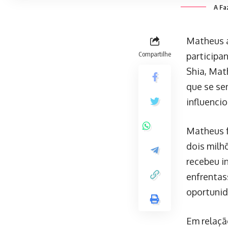
A Faz
Matheus a
Compartilhe
participa
Shia, Mat
que se se
influenci
Matheus f
dois milh
recebeu i
enfrentas
oportunid
Em relaçã