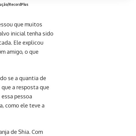
ução/RecordPlus
essou que muitos
lvo inicial tenha sido
cada. Ele explicou
um amigo, o que
do se a quantia de
u que a resposta que
e essa pessoa
a, como ele teve a
anja de Shia. Com