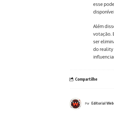
esse pode
disponíve
Além disso
votação. 
ser elimi
do realit
influenci
Compartilhe
Editorial Web
Por