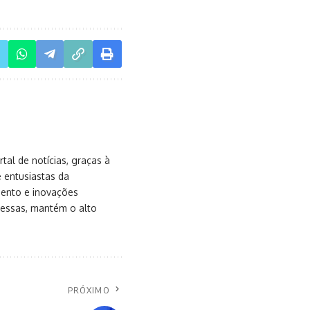
al de notícias, graças à
e entusiastas da
mento e inovações
messas, mantém o alto
PRÓXIMO