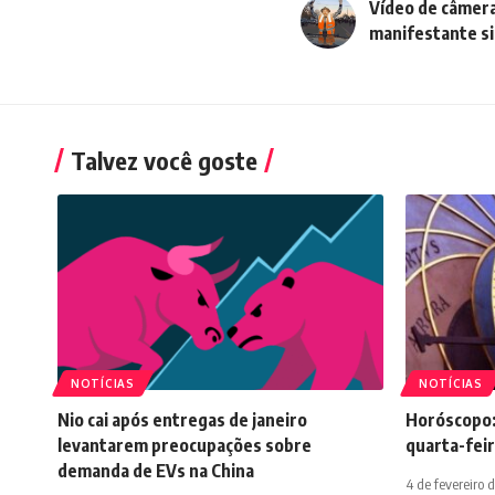
Vídeo de câmera
manifestante s
Talvez você goste
NOTÍCIAS
NOTÍCIAS
Nio cai após entregas de janeiro
Horóscopo:
levantarem preocupações sobre
quarta-feir
demanda de EVs na China
4 de fevereiro 