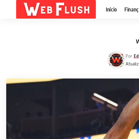
Início
Finanç
W
Por
Ed
Atualiz