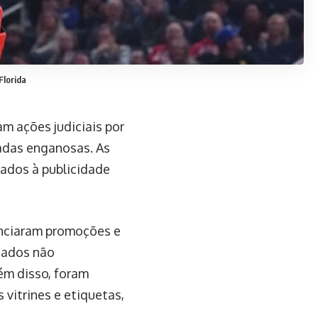
Florida
am ações judiciais por
radas enganosas. As
ados à publicidade
unciaram promoções e
gados não
ém disso, foram
 vitrines e etiquetas,