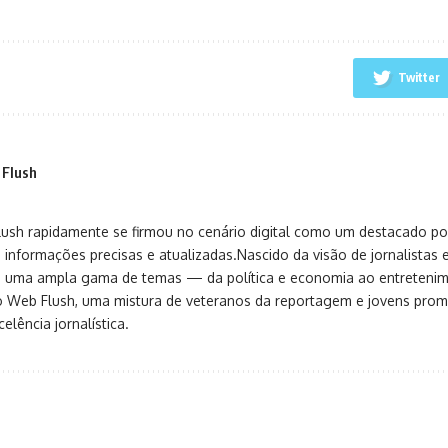
Twitter
 Flush
sh rapidamente se firmou no cenário digital como um destacado port
 informações precisas e atualizadas.Nascido da visão de jornalistas 
ça uma ampla gama de temas — da política e economia ao entreteni
o Web Flush, uma mistura de veteranos da reportagem e jovens pro
elência jornalística.