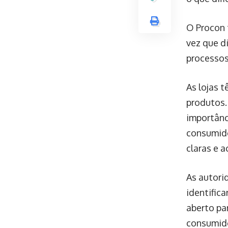
O Procon 
vez que d
processos
As lojas 
produtos.
importânc
consumido
claras e a
As autor
identific
aberto pa
consumido