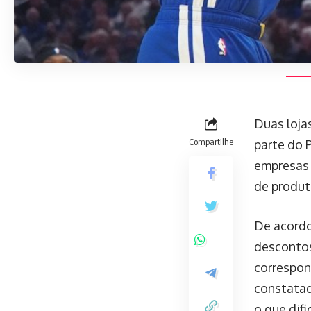
Duas lojas
Compartilhe
parte do 
empresas 
de produt
De acordo
descontos
correspon
constatad
o que dif