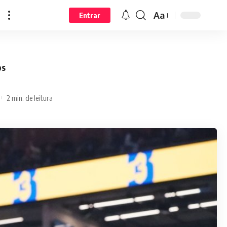
Aa
Entrar
os
2 min. de leitura