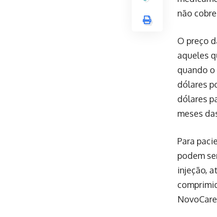
não cobre
O preço d
aqueles q
quando o 
dólares p
dólares p
meses das
Para paci
podem ser
injeção, 
comprimid
NovoCare 