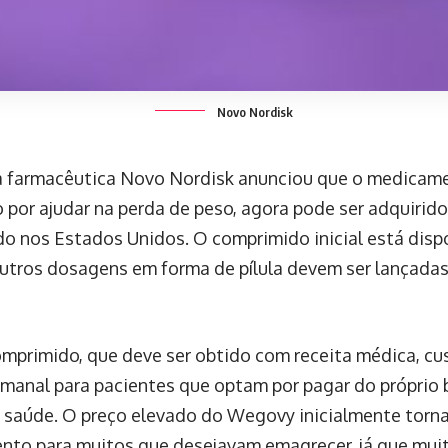
Novo Nordisk
a farmacêutica Novo Nordisk anunciou que o medicam
 por ajudar na perda de peso, agora pode ser adquirid
o nos Estados Unidos. O comprimido inicial está dispon
outros dosagens em forma de pílula devem ser lançadas 
mprimido, que deve ser obtido com receita médica, cu
emanal para pacientes que optam por pagar do próprio b
 saúde. O preço elevado do Wegovy inicialmente tornav
to para muitos que desejavam emagrecer, já que mui