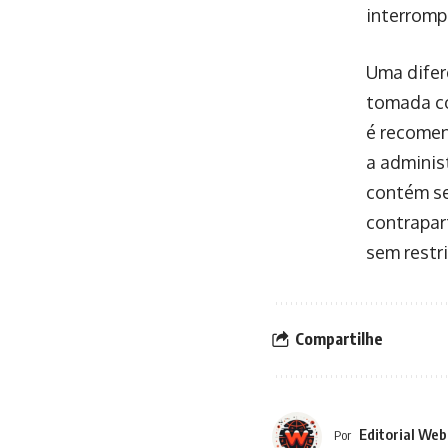
interromp
Uma difer
tomada c
é recomen
a adminis
contém se
contrapart
sem restr
Compartilhe
Editorial Web
Por