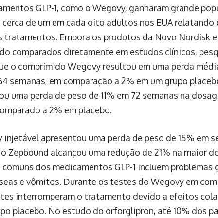
mentos GLP-1, como o Wegovy, ganharam grande popu
 cerca de um em cada oito adultos nos EUA relatando 
 tratamentos. Embora os produtos da Novo Nordisk e da
do comparados diretamente em estudos clínicos, pes
ue o comprimido Wegovy resultou em uma perda médi
64 semanas, em comparação a 2% em um grupo placebo.
u uma perda de peso de 11% em 72 semanas na dosage
omparado a 2% em placebo.
injetável apresentou uma perda de peso de 15% em seu
o Zepbound alcançou uma redução de 21% na maior d
s comuns dos medicamentos GLP-1 incluem problemas g
eas e vômitos. Durante os testes do Wegovy em com
ntes interromperam o tratamento devido a efeitos cola
po placebo. No estudo do orforglipron, até 10% dos p