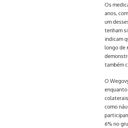
Os medica
anos, com
um desses
tenham si
indicam q
longo de 
demonstro
também c
O Wegovy 
enquanto 
colaterai
como náus
participa
6% no gru