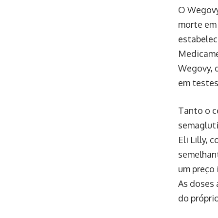
O Wegovy 
morte em 
estabelec
Medicamen
Wegovy, q
em testes
Tanto o c
semagluti
Eli Lilly
semelhant
um preço 
As doses 
do próprio