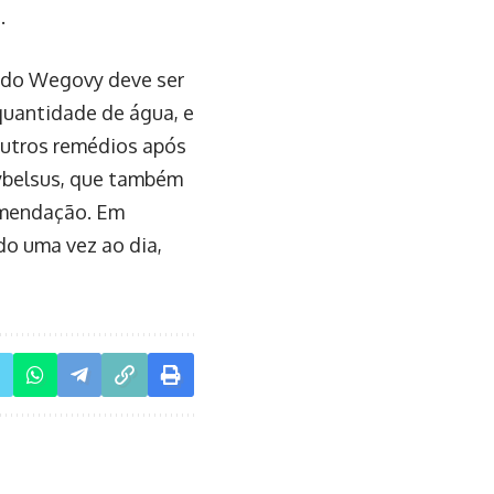
.
a do Wegovy deve ser
uantidade de água, e
outros remédios após
ybelsus, que também
omendação. Em
ado uma vez ao dia,