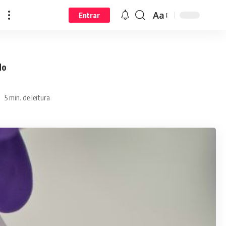
Aa
Entrar
do
5 min. de leitura