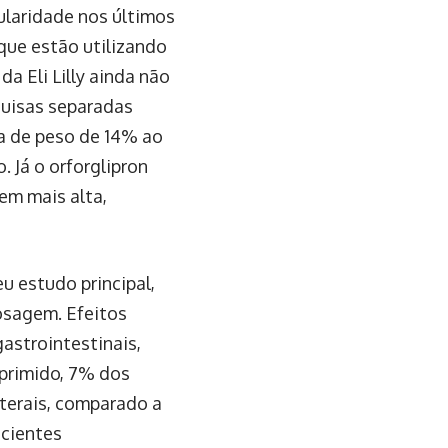
laridade nos últimos
que estão utilizando
 Eli Lilly ainda não
quisas separadas
a de peso de 14% ao
 Já o orforglipron
m mais alta,
 estudo principal,
osagem. Efeitos
astrointestinais,
primido, 7% dos
terais, comparado a
acientes