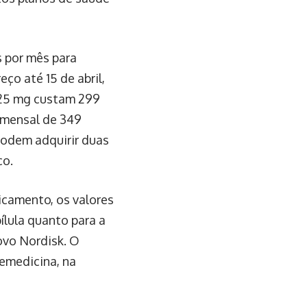
s por mês para
o até 15 de abril,
 25 mg custam 299
o mensal de 349
podem adquirir duas
ço.
camento, os valores
ílula quanto para a
ovo Nordisk. O
lemedicina, na