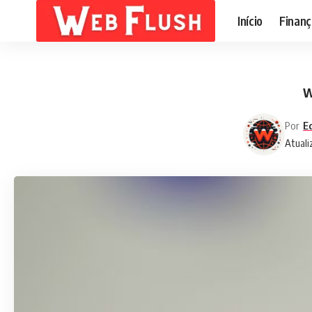
Início
Finanç
W
Por
E
Atuali