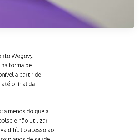
ento Wegovy,
o na forma de
ível a partir de
até o final da
sta menos do que a
olso e não utilizar
a difícil o acesso ao
tos planos de saúde