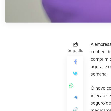
A empres
Compartilhe
conhecido
comprimid
agora, e 
semana.
O novo co
injeção s
seguro de
medicamen