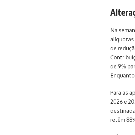
Altera
Na semana
alíquotas
de reduçã
Contribui
de 9% par
Enquanto 
Para as a
2026 e 20
destinada
retêm 88%