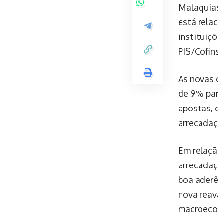
Malaquias
está relac
instituiç
PIS/Cofin
As novas 
de 9% par
apostas, 
arrecadaç
Em relaçã
arrecadaç
boa aderên
nova reav
macroecon