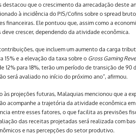
 destacou que o crescimento da arrecadação deste ano
ionado à incidência do PIS/Cofins sobre o spread bruto,
ões financeiras. Ele pontuou que, assim como a econom
s deve crescer, dependendo da atividade econômica.
contribuições, que incluem um aumento da carga tributá
a 15% e a elevação da taxa sobre o
Gross Gaming Rev
de 12% para 18%, terão um período de transição de 90 
ão será avaliado no início do próximo ano”, afirmou.
o às projeções futuras, Malaquias mencionou que a exp
ão acompanhe a trajetória da atividade econômica em 
cia entre esses fatores, o que facilita as previsões fi
aliação das receitas projetadas será realizada com ba
ômicos e nas percepções do setor produtivo.