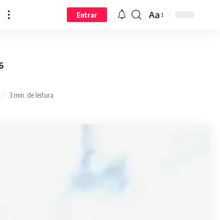
Aa
Entrar
6
3 min. de leitura