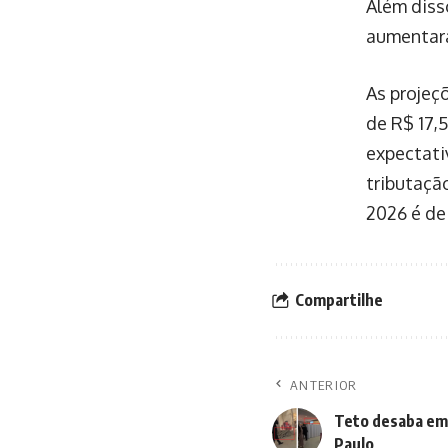
Além diss
aumentará
As projeç
de R$ 17,5
expectati
tributaçã
2026 é de
Compartilhe
ANTERIOR
Teto desaba em
Paulo