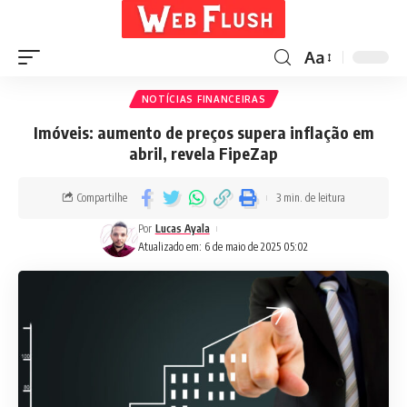
Aa
NOTÍCIAS FINANCEIRAS
Imóveis: aumento de preços supera inflação em
abril, revela FipeZap
Compartilhe
3 min. de leitura
Por
Lucas Ayala
Atualizado em: 6 de maio de 2025 05:02