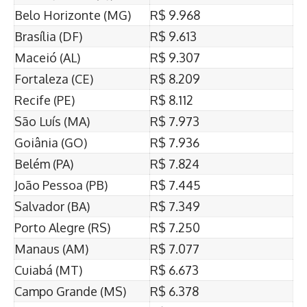
Belo Horizonte (MG)
R$ 9.968
Brasília (DF)
R$ 9.613
Maceió (AL)
R$ 9.307
Fortaleza (CE)
R$ 8.209
Recife (PE)
R$ 8.112
São Luís (MA)
R$ 7.973
Goiânia (GO)
R$ 7.936
Belém (PA)
R$ 7.824
João Pessoa (PB)
R$ 7.445
Salvador (BA)
R$ 7.349
Porto Alegre (RS)
R$ 7.250
Manaus (AM)
R$ 7.077
Cuiabá (MT)
R$ 6.673
Campo Grande (MS)
R$ 6.378