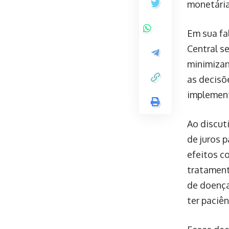
monetária
Em sua fa
Central se
minimizan
as decisõ
implement
Ao discut
de juros 
efeitos c
tratament
de doença
ter paciê