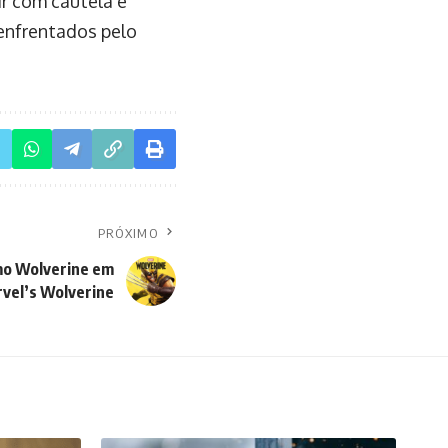
ir com cautela e
 enfrentados pelo
PRÓXIMO
omo Wolverine em
vel’s Wolverine