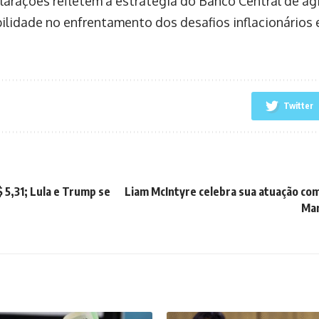
larações refletem a estratégia do Banco Central de ag
ilidade no enfrentamento dos desafios inflacionários
Twitter
$ 5,31; Lula e Trump se
Liam McIntyre celebra sua atuação c
Mar