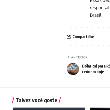
Essas dec
responsab
Brasil.
Compartilhe
ANTERIOR
Dólar cai para R
reúnem hoje
Talvez você goste