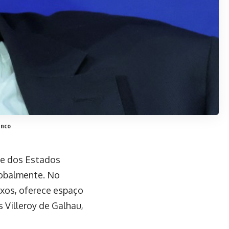
anco
te dos Estados
lobalmente. No
ixos, oferece espaço
 Villeroy de Galhau,