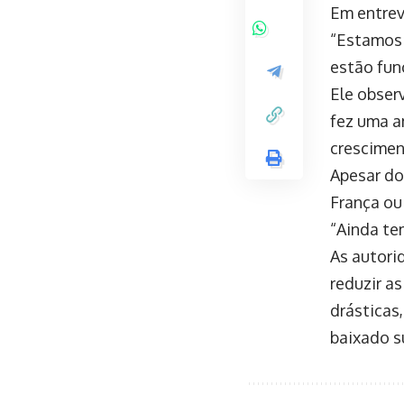
Em entrev
“Estamos 
estão fun
Ele obser
fez uma a
crescimen
Apesar do
França ou
“Ainda te
As autori
reduzir a
drásticas
baixado s