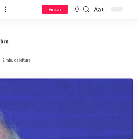
Aa
Entrar
mbro
2 min. de leitura