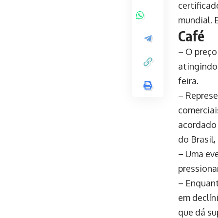
certificad
mundial. 
Café
– O preço
atingind
feira.
– Represe
comerciai
acordado 
do Brasil,
– Uma eve
pressionar
– Enquant
em declín
que dá su