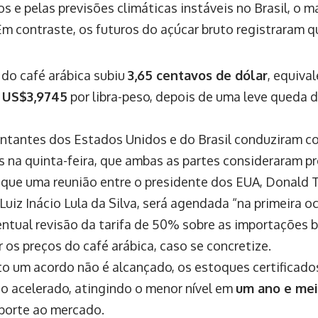
os e pelas previsões climáticas instáveis no Brasil, o m
Em contraste, os futuros do açúcar bruto registraram q
 do café arábica subiu
3,65 centavos de dólar
, equiva
o
US$3,9745
por libra-peso, depois de uma leve queda 
ntantes dos Estados Unidos e do Brasil conduziram c
s na quinta-feira, que ambas as partes consideraram pr
que uma reunião entre o presidente dos EUA, Donald T
 Luiz Inácio Lula da Silva, será agendada “na primeira o
ntual revisão da tarifa de 50% sobre as importações br
 os preços do café arábica, caso se concretize.
o um acordo não é alcançado, os estoques certificados
io acelerado, atingindo o menor nível em
um ano e me
porte ao mercado.