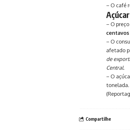
– O café r
Açúcar
– O preço
centavos
– O consu
afetado 
de export
Central
.
– O açúca
tonelada.
(Reportag
Compartilhe