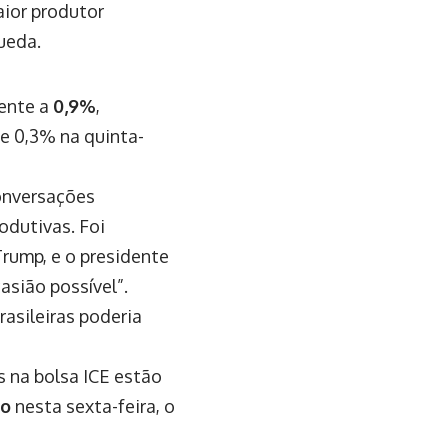
aior produtor
ueda.
lente a
0,9%
,
de 0,3% na quinta-
onversações
odutivas. Foi
rump, e o presidente
casião possível”.
asileiras poderia
 na bolsa ICE estão
io
nesta sexta-feira, o