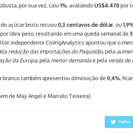
obusta, por sua vez, caiu
1%
, avaliando
US$4.478
por t
 do açúcar bruto recuou
0,3 centavos de dólar
, ou
1,9
por libra-peso, resultando em uma queda semanal de
3
ltor independente CovrigAnalytics apontou que o merc
pela
redução das importações do Paquistão
, pela
aument
ação da Europa
, pela
menor demanda
e pela
venda de 
r branco também apresentou diminuição de
0,4%
, fic
em de May Angel e Marcelo Teixeira)
Twitter