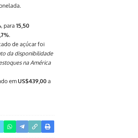
onelada.
%
, para
15,50
,7%
.
ado de açúcar foi
o da disponibilidade
estoques na América
ando em
US$439,00
a