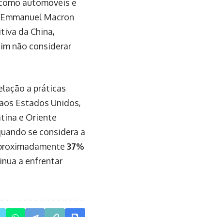
, como automóveis e
ês Emmanuel Macron
tiva da China,
im não considerar
elação a práticas
 aos Estados Unidos,
tina e Oriente
quando se considera a
 aproximadamente
37%
nua a enfrentar