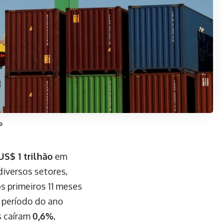
o
US$ 1 trilhão
em
diversos setores,
s primeiros 11 meses
período do ano
s caíram
0,6%
,