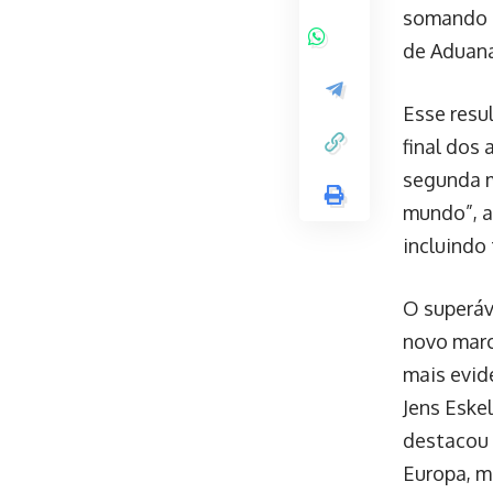
somando
de Aduana
Esse resu
final dos
segunda m
mundo”, a
incluindo
O superáv
novo mar
mais evid
Jens Eske
destacou 
Europa, m