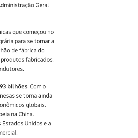
Administração Geral
ômicas que começou no
ária para se tornar a
hão de fábrica do
 produtos fabricados,
ondutores.
93 bilhões
. Com o
inesas se torna ainda
conômicos globais.
eia na China,
s Estados Unidos e a
ercial.