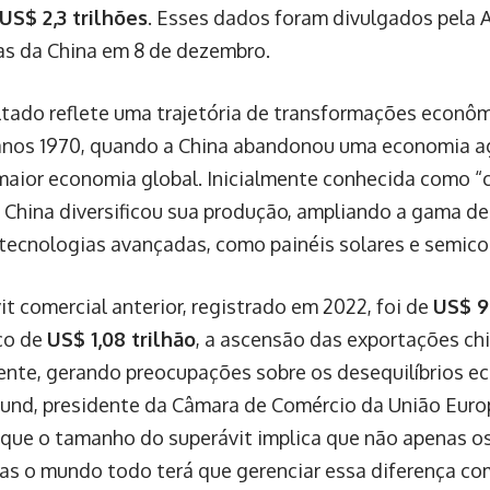
US$ 2,3 trilhões
. Esses dados foram divulgados pela 
s da China em 8 de dezembro.
ltado reflete uma trajetória de transformações econ
 anos 1970, quando a China abandonou uma economia agr
aior economia global. Inicialmente conhecida como “c
 China diversificou sua produção, ampliando a gama de
 tecnologias avançadas, como painéis solares e semic
it comercial anterior, registrado em 2022, foi de
US$ 9
co de
US$ 1,08 trilhão
, a ascensão das exportações ch
ente, gerando preocupações sobre os desequilíbrios e
lund, presidente da Câmara de Comércio da União Europ
que o tamanho do superávit implica que não apenas o
as o mundo todo terá que gerenciar essa diferença com