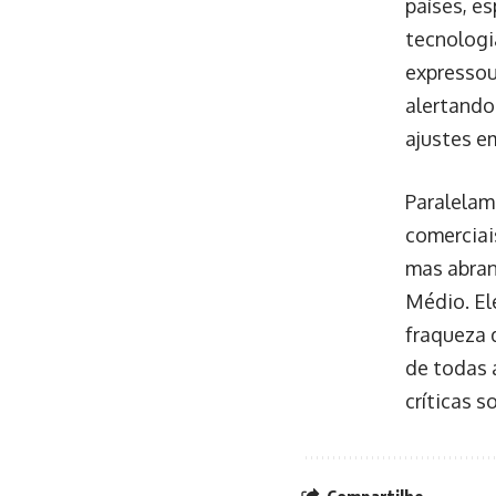
países, e
tecnologi
expressou
alertando
ajustes em
Paralelam
comerciai
mas abran
Médio. El
fraqueza 
de todas 
críticas s