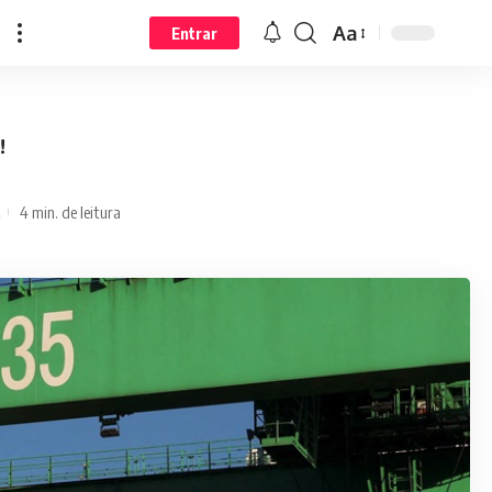
Aa
Entrar
!
4 min. de leitura