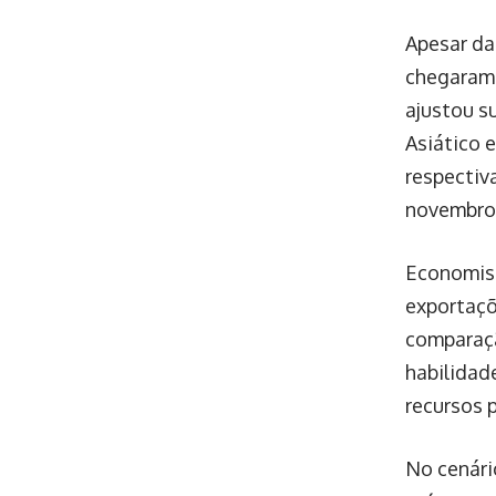
Apesar da
chegaram 
ajustou s
Asiático 
respectiv
novembro 
Economist
exportaçõ
comparaç
habilidad
recursos 
No cenári