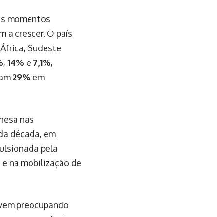
uns momentos
m a crescer. O país
África, Sudeste
%
,
14%
e
7,1%
,
ram
29%
em
nesa nas
 da década, em
ulsionada pela
 e na mobilização de
a vem preocupando