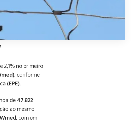
E
e 2,1% no primeiro
Wmed)
, conforme
ca (EPE)
.
anda de
47.822
ção ao mesmo
MWmed
, com um