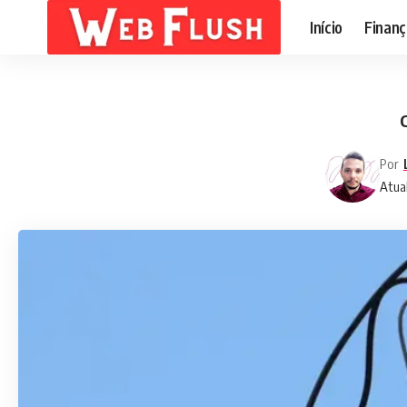
Início
Finanç
C
Por
Atual