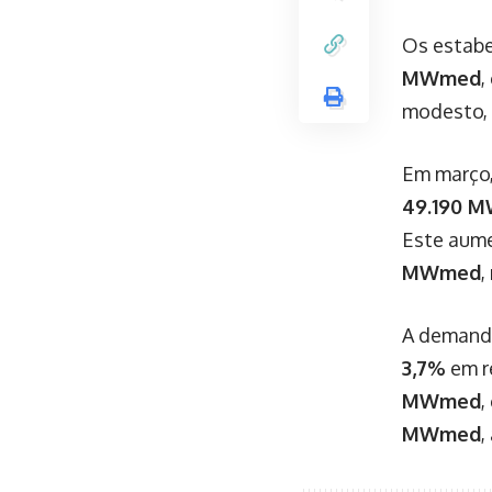
Os estabe
MWmed
,
modesto,
Em março,
49.190 
Este aume
MWmed
,
A demanda
3,7%
em r
MWmed
,
MWmed
,