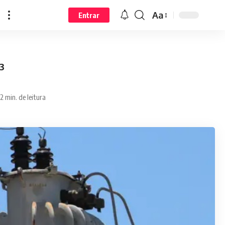
Aa
Entrar
23
2 min. de leitura