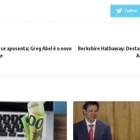
Twitter
se aposenta; Greg Abel é o novo
Berkshire Hathaway: Desta
re
A