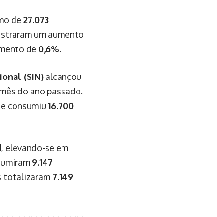
umo de
27.073
ostraram um aumento
remento de
0,6%
.
ional (SIN)
alcançou
mês do ano passado.
que consumiu
16.700
d
, elevando-se em
nsumiram
9.147
s totalizaram
7.149