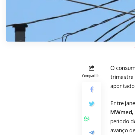
O consumo
Compartilhe
trimestre
apontado 
Entre jan
MWmed
,
período do
avanço d