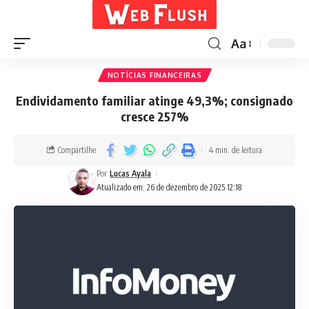
Aa
NOTÍCIAS FINANCEIRAS
Endividamento familiar atinge 49,3%; consignado
cresce 257%
Compartilhe
4 min. de leitura
Por
Lucas Ayala
Atualizado em: 26 de dezembro de 2025 12:18