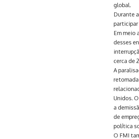
global.
Durante a
participa
Em meio a
desses en
interrupç
cerca de 
A paralis
retomada 
relaciona
Unidos. O
a demissã
de empreg
política s
O FMI tam