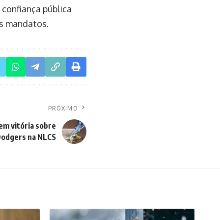
a confiança pública
us mandatos.
PRÓXIMO
em vitória sobre
odgers na NLCS