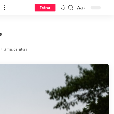
Aa
Entrar
s
3 min. de leitura