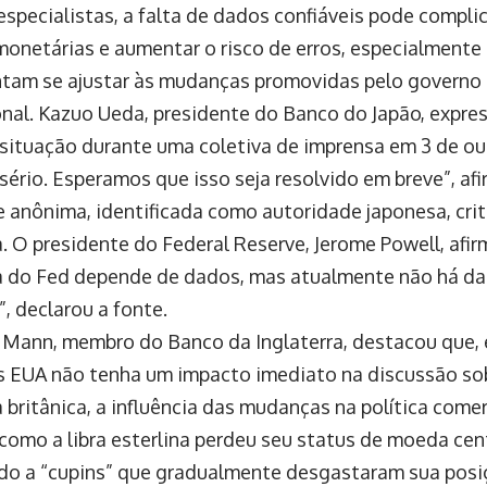
specialistas, a falta de dados confiáveis pode compli
 monetárias e aumentar o risco de erros, especialment
ntam se ajustar às mudanças promovidas pelo governo
onal. Kazuo Ueda, presidente do Banco do Japão, expr
situação durante uma coletiva de imprensa em 3 de ou
sério. Esperamos que isso seja resolvido em breve”, afi
 anônima, identificada como autoridade japonesa, criti
. O presidente do Federal Reserve, Jerome Powell, afirm
 do Fed depende de dados, mas atualmente não há dad
, declarou a fonte.
 Mann, membro do Banco da Inglaterra, destacou que, 
 EUA não tenha um impacto imediato na discussão sobr
britânica, a influência das mudanças na política comerc
como a libra esterlina perdeu seu status de moeda cen
do a “cupins” que gradualmente desgastaram sua pos