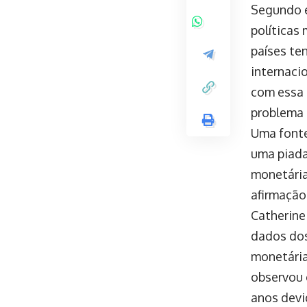
Segundo e
políticas
países te
internaci
com essa 
problema 
Uma fonte
uma piada
monetária
afirmação”
Catherine
dados dos
monetária 
observou 
anos devi