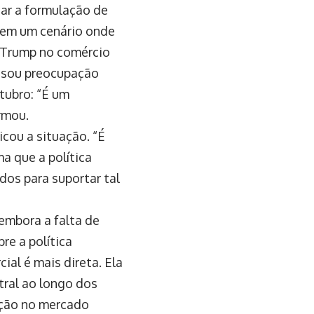
car a formulação de
e em um cenário onde
 Trump no comércio
essou preocupação
tubro: “É um
rmou.
cou a situação. “É
a que a política
os para suportar tal
embora a falta de
e a política
ial é mais direta. Ela
tral ao longo dos
ição no mercado