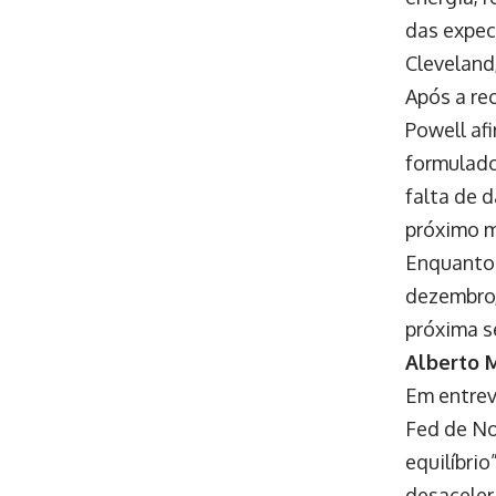
das expec
Cleveland
Após a re
Powell af
formulado
falta de 
próximo m
Enquanto 
dezembro,
próxima s
Alberto 
Em entrev
Fed de No
equilíbrio
desaceler