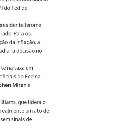
PI do Fed de
 presidente Jerome
rado. Para os
ão da inflação, a
adiar a decisão no
rte na taxa em
ficiais do Fed na
phen Miran
e
lliams, que lidera o
 “realmente um ato de
 sem sinais de