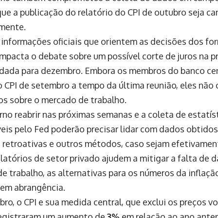
que a publicação do relatório do CPI de outubro seja c
mente.
e informações oficiais que orientem as decisões dos f
 impacta o debate sobre um possível corte de juros na 
dada para dezembro. Embora os membros do banco ce
o CPI de setembro a tempo da última reunião, eles nã
os sobre o mercado de trabalho.
rno reabrir nas próximas semanas e a coleta de estatíst
eis pelo Fed poderão precisar lidar com dados obtidos
 retroativas e outros métodos, caso sejam efetivamen
atórios de setor privado ajudem a mitigar a falta de d
e trabalho, as alternativas para os números da inflaçã
 em abrangência.
ro, o CPI e sua medida central, que exclui os preços vo
registraram um aumento de
3%
em relação ao ano anteri