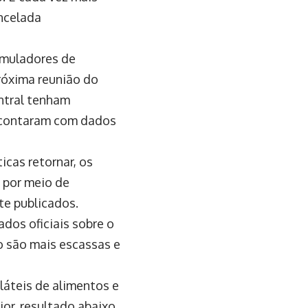
ancelada
ormuladores de
próxima reunião do
ntral tenham
o contaram com dados
icas retornar, os
 por meio de
te publicados.
ados oficiais sobre o
o são mais escassas e
láteis de alimentos e
or, resultado abaixo