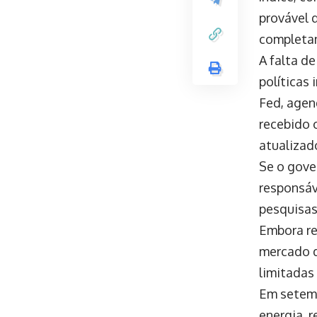
provável 
completa
A falta d
políticas
Fed, agen
recebido 
atualizad
Se o gove
responsáv
pesquisas
Embora rel
mercado d
limitadas
Em setemb
energia, 