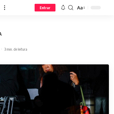
Aa
Entrar
A
3 min. de leitura