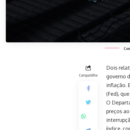
Cons
Dois rela
Compartilhe
governo d
inflação.
(Fed), qu
O Departa
preços ao 
interrupç
índice, c