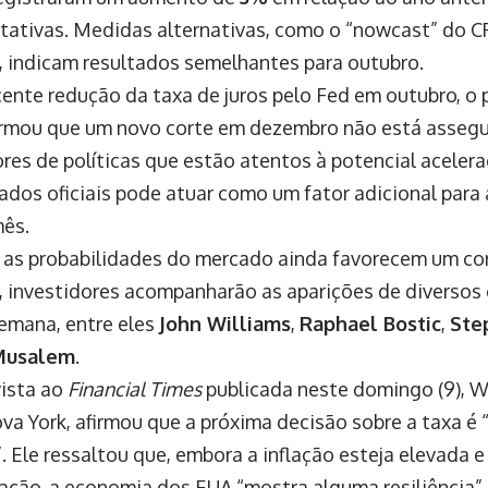
tativas. Medidas alternativas, como o “nowcast” do C
, indicam resultados semelhantes para outubro.
cente redução da taxa de juros pelo Fed em outubro, o
irmou que um novo corte em dezembro não está assegu
res de políticas que estão atentos à potencial aceleraç
dados oficiais pode atuar como um fator adicional para 
ês.
as probabilidades do mercado ainda favorecem um co
 investidores acompanharão as aparições de diversos o
emana, entre eles
John Williams
,
Raphael Bostic
,
Ste
Musalem
.
ista ao
Financial Times
publicada neste domingo (9), Wi
va York, afirmou que a próxima decisão sobre a taxa é
”. Ele ressaltou que, embora a inflação esteja elevada e
ação, a economia dos EUA “mostra alguma resiliência”.