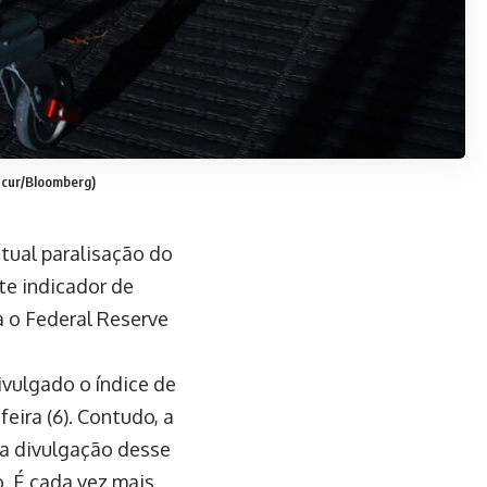
ncur/Bloomberg)
tual paralisação do
e indicador de
a o Federal Reserve
ivulgado o índice de
eira (6). Contudo, a
 a divulgação desse
 É cada vez mais