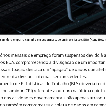
umidora empurra carrinho em supermercado em Nova Jersey, EUA (Kena Beta
tórios mensais de emprego foram suspensos devido à a
os EUA, comprometendo a divulgação de um important
 Essa situação destaca um “apagão” de dados que afet
e enfrenta divisões internas sem precedentes.
mento de Estatísticas de Trabalho (BLS) deveria ter d
consumidor (CPI) referente a outubro na última quinta-f
ão das atividades governamentais não apenas atrasou
omo também comprometeu a coleta de dados em campo.