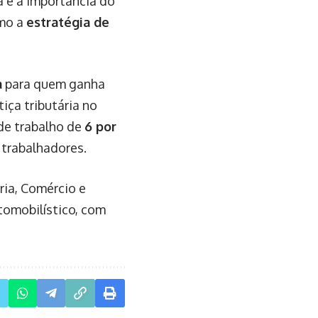
a e a importância do
omo a
estratégia de
a
para quem ganha
iça tributária no
 de trabalho de
6 por
 trabalhadores.
ria, Comércio e
tomobilístico, com