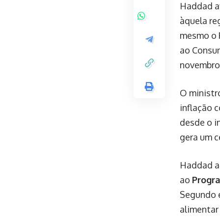
Haddad af
àquela re
mesmo o P
ao Consum
novembro
O ministr
inflação 
desde o in
gera um c
Haddad at
ao
Progra
Segundo e
alimentar