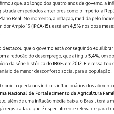
irmou que, ao longo dos quatro anos de governo, a infl
gistrada em períodos anteriores como o Império, a Repú
lano Real. No momento, a inflação, medida pelo Índic
idor Amplo 15 (
IPCA-15
), está em
4,5%
nos doze mese
.
o destacou que o governo está conseguindo equilibrar
com a redução do desemprego, que atingiu
5,4%
, um do
ício da série histórica do
IBGE
, em 2012. Ele ressalto
enário de menor desconforto social para a população.
ribuiu a queda nos índices inflacionários dos aliment
ma Nacional de Fortalecimento da Agricultura Famil
le, além de uma inflação média baixa, o Brasil terá a m
 já registrada, o que é especialmente relevante para tr