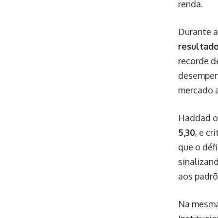
renda.
Durante a
resultad
recorde 
desempenh
mercado a
Haddad o
5,30
, e c
que o défi
sinalizan
aos padrõ
Na mesma 