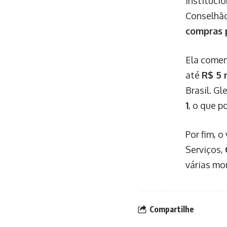
Instituci
Conselhão
compras 
Ela comen
até
R$ 5 
Brasil. Gl
1
, o que p
Por fim, 
Serviços,
várias mo
Compartilhe