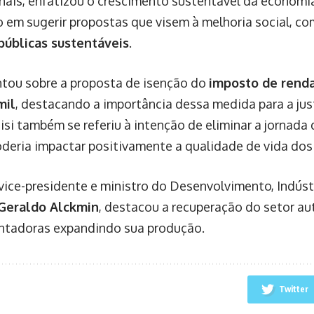
onais, enfatizou o crescimento sustentável da economi
 em sugerir propostas que visem à melhoria social, c
públicas sustentáveis
.
tou sobre a proposta de isenção do
imposto de rend
mil
, destacando a importância dessa medida para a just
eisi também se referiu à intenção de eliminar a jornada
oderia impactar positivamente a qualidade de vida dos
o vice-presidente e ministro do Desenvolvimento, Indúst
Geraldo Alckmin
, destacou a recuperação do setor au
ntadoras expandindo sua produção.
Twitter