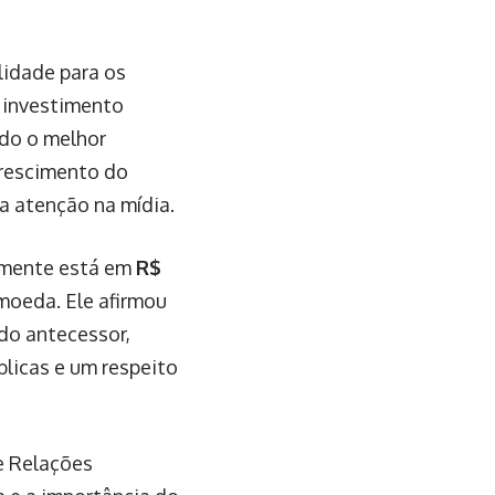
lidade para os
 investimento
ado o melhor
crescimento do
a atenção na mídia.
lmente está em
R$
 moeda. Ele afirmou
do antecessor,
licas e um respeito
de Relações