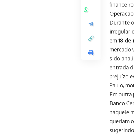
financeir
Operação 
Durante o
irregulari
em
18 de
mercado v
sido anal
entrada d
prejuízo 
Paulo, mo
Em outra 
Banco Cen
naquele m
queriam o
sugerindo