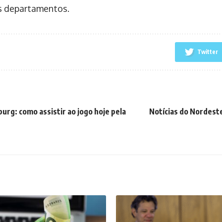
s departamentos.
Twitter
urg: como assistir ao jogo hoje pela
Notícias do Nordest