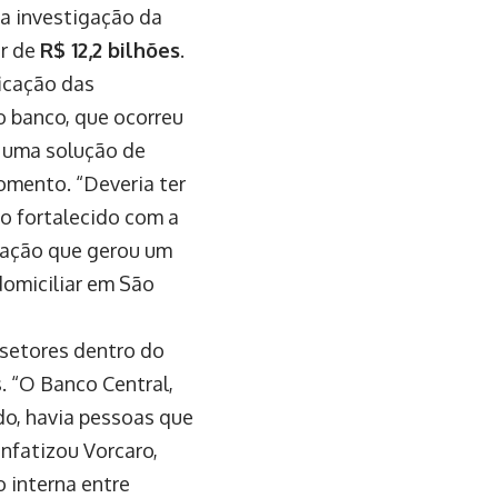
la investigação da
or de
R$ 12,2 bilhões
.
ficação das
do banco, que ocorreu
a uma solução de
omento. “Deveria ter
o fortalecido com a
idação que gerou um
domiciliar em São
 setores dentro do
. “O Banco Central,
o, havia pessoas que
nfatizou Vorcaro,
o interna entre