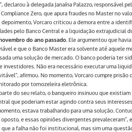
o”, declarou à delegada Janaína Palazzo, responsável pe
Compliance Zero, que apura fraudes no Master no val
 depoimento, Vorcaro criticou a demora entre a identi
dades pelo Banco Central e a liquidação extrajudicial 
 novembro do ano passado
. Ele argumentou que havi
iável e que o Banco Master era solvente até aquele m
isada uma solução de mercado. O banco poderia ter sid
e investidores. Não era necessário executar uma liqu
evitável”, afirmou. No momento, Vorcaro cumpre prisão 
nitorado por tornozeleira eletrônica.
parte do seu relato, o banqueiro insinuou que existiam
tral que poderiam estar agindo contra seus interesses
omento, estava trabalhando para uma solução. Contud
 oposto, e essas opiniões divergentes prevaleceram”, e
 que a falha não foi institucional, mas sim uma questã