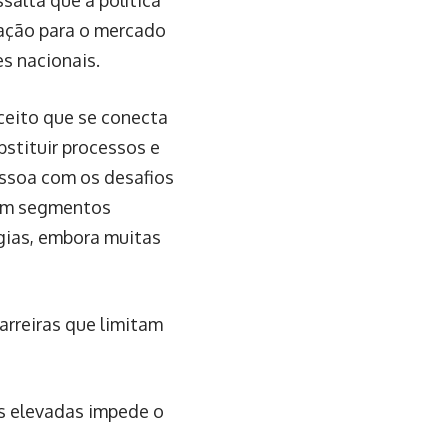
salta que a política
vação para o mercado
s nacionais.
ceito que se conecta
bstituir processos e
essoa com os desafios
 em segmentos
gias, embora muitas
arreiras que limitam
s elevadas impede o