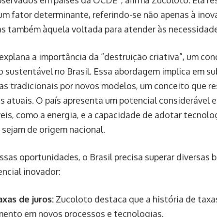
bservados em países da OCDE”, afirma Zucoloto. Ela res
 um fator determinante, referindo-se não apenas à ino
as também àquela voltada para atender às necessidade
explana a importância da “destruição criativa”, um con
o sustentável no Brasil. Essa abordagem implica em su
as tradicionais por novos modelos, um conceito que r
s atuais. O país apresenta um potencial considerável
eis, como a energia, e a capacidade de adotar tecnolo
 sejam de origem nacional.
ssas oportunidades, o Brasil precisa superar diversas b
encial inovador:
axas de juros:
Zucoloto destaca que a história de taxa
mento em novos processos e tecnologias.