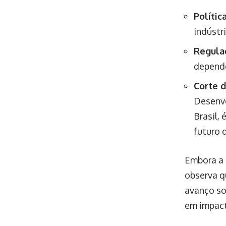
Polític
indústr
Regula
depende
Corte d
Desenvo
Brasil,
futuro 
Embora a 
observa q
avanço so
em impact