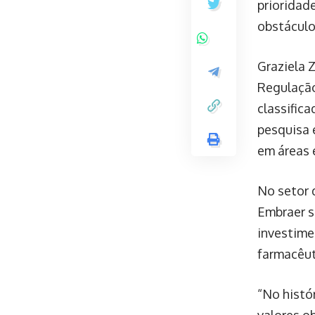
prioridad
obstáculo
Graziela 
Regulação 
classific
pesquisa 
em áreas 
No setor d
Embraer s
investime
farmacêut
“No histó