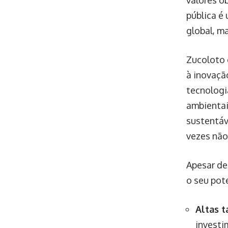
valores o
pública é
global, m
Zucoloto 
à inovaçã
tecnologi
ambientai
sustentáv
vezes não
Apesar de
o seu pot
Altas t
investi