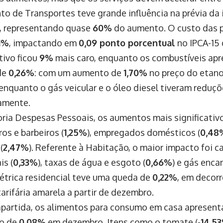
o de Transportes teve grande influência na prévia da 
, representando quase
60%
do aumento. O custo das 
71%
, impactando em
0,09 ponto porcentual
no IPCA-15 
tivo ficou
9%
mais caro, enquanto os combustíveis ap
de
0,26%
: com um aumento de
1,70%
no preço do etano
 enquanto o gás veicular e o óleo diesel tiveram reduç
amente.
ria Despesas Pessoais, os aumentos mais significativ
ros e barbeiros (
1,25%
), empregados domésticos (
0,48
(
2,47%
). Referente à Habitação, o maior impacto foi 
is (
0,33%
), taxas de água e esgoto (
0,66%
) e gás enca
létrica residencial teve uma queda de
0,22%
, em decorr
arifária amarela a partir de dezembro.
partida, os alimentos para consumo em casa apresent
ão de
0,08%
em dezembro. Itens como o tomate (-
14,5