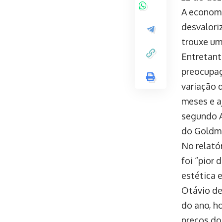
A economis
desvalori
trouxe um 
Entretant
preocupaç
variação 
meses e a
segundo A
do Goldm
No relató
foi “pior
estética 
Otávio de
do ano, h
preços do