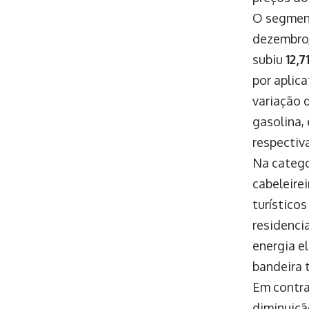
O segment
dezembro
subiu
12,
por aplica
variação 
gasolina,
respectiv
Na catego
cabeleirei
turísticos 
residencia
energia e
bandeira t
Em contra
diminuiç