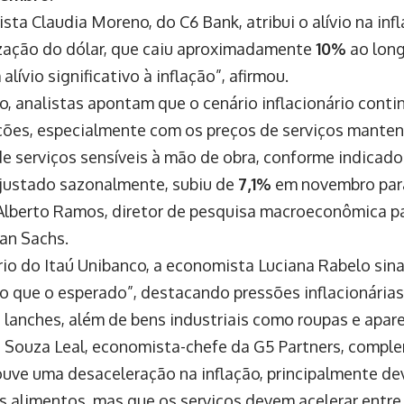
ta Claudia Moreno, do C6 Bank, atribui o alívio na inf
zação do dólar, que caiu aproximadamente
10%
ao long
alívio significativo à inflação”, afirmou.
o, analistas apontam que o cenário inflacionário conti
ões, especialmente com os preços de serviços manten
de serviços sensíveis à mão de obra, conforme indicado
justado sazonalmente, subiu de
7,1%
em novembro pa
lberto Ramos, diretor de pesquisa macroeconômica pa
an Sachs.
rio do Itaú Unibanco, a economista Luciana Rabelo sina
 do que o esperado”, destacando pressões inflacionária
e lanches, além de bens industriais como roupas e apare
 Souza Leal, economista-chefe da G5 Partners, compl
ouve uma desaceleração na inflação, principalmente de
s alimentos, mas que os serviços devem acelerar entr