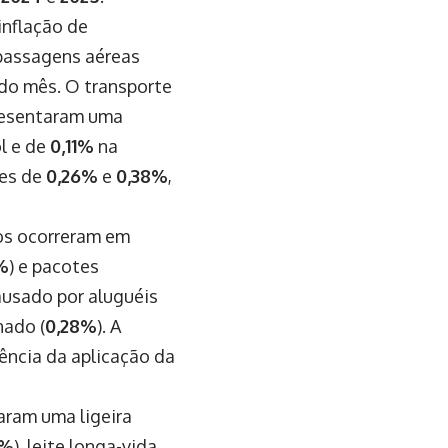
inflação de
passagens aéreas
do mês. O transporte
resentaram uma
l e de
0,11%
na
ões de
0,26%
e
0,38%
,
os ocorreram em
%
) e pacotes
causado por aluguéis
nado (
0,28%
). A
ência da aplicação da
aram uma ligeira
3%
), leite longa-vida