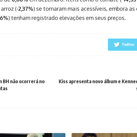
 arroz (-
2,37%
) se tornaram mais acessíveis, embora as 
46%
) tenham registrado elevações em seus preços.
Twitter
em BH não ocorrerá no
Kiss apresenta novo álbum e Kenne
atas