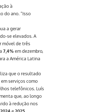
lação à
o do ano. “Isso
nua a gerar
do-se elevados. A
r móvel de três
ra
7,4%
em dezembro,
ra a América Latina
liza que o resultado
s em serviços como
lhos telefônicos. Luís
ementa que, ao longo
vido à redução nos
e
2024
e
2025
.