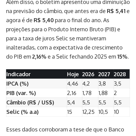
Além disso, o boletim apresentou uma diminuição
na previsão do câmbio, que antes era de
R$ 5,41
e
agora é de
R$ 5,40
para o final do ano. As
projeções para o Produto Interno Bruto (PIB) e
para a taxa de juros Selic se mantiveram
inalteradas, com a expectativa de crescimento
do PIB em
2,16%
e a Selic fechando 2025 em
15%
.
Indicador
Hoje
2026
2027
2028
IPCA (%)
4,46
4,2
3,8
3,5
PIB (var. %)
2,16
1,78
1,88
2
Câmbio (R$ / US$)
5,4
5,5
5,5
5,5
Selic (% a.a)
15
12,25
10,5
10
Esses dados corroboram a tese de que o Banco