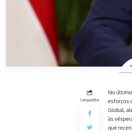
No último
Compartilhe
esforços d
Global, al
às vésper
que recen