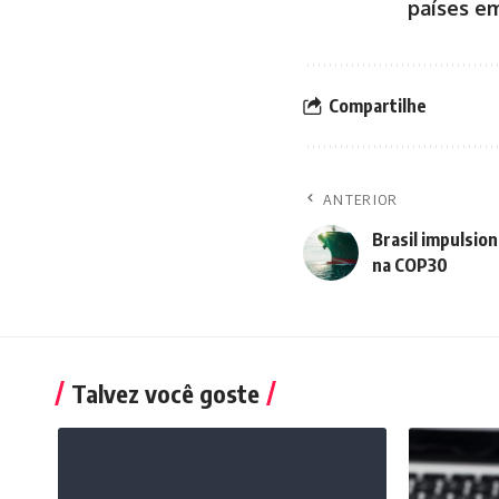
países e
Compartilhe
ANTERIOR
Brasil impulsio
na COP30
Talvez você goste