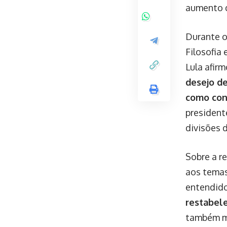
aumento q
Durante o
Filosofia
Lula afir
desejo de
como cont
president
divisões 
Sobre a r
aos temas
entendido
restabele
também m