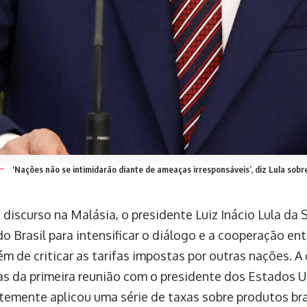
‘Nações não se intimidarão diante de ameaças irresponsáveis’, diz Lula sobre
 discurso na Malásia, o presidente Luiz Inácio Lula da 
o Brasil para intensificar o diálogo e a cooperação ent
ém de criticar as tarifas impostas por outras nações. 
as da primeira reunião com o presidente dos Estados 
temente aplicou uma série de taxas sobre produtos bra