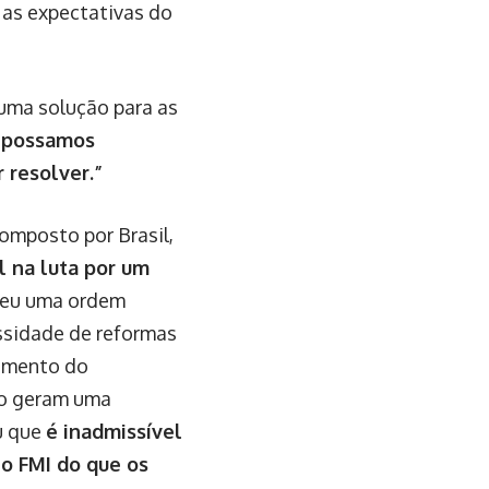
 as expectativas do
 uma solução para as
e possamos
 resolver.”
omposto por Brasil,
l na luta por um
deu uma ordem
ssidade de reformas
cimento do
io geram uma
ou que
é inadmissível
o FMI do que os