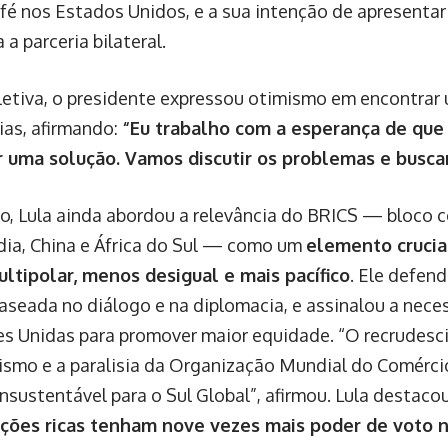
afé nos Estados Unidos, e a sua intenção de apresentar
a a parceria bilateral.
letiva, o presidente expressou otimismo em encontrar
ias, afirmando:
“Eu trabalho com a esperança de qu
 uma solução. Vamos discutir os problemas e buscar
o, Lula ainda abordou a relevância do BRICS — bloco c
ndia, China e África do Sul — como um
elemento crucia
tipolar, menos desigual e mais pacífico
. Ele defen
aseada no diálogo e na diplomacia, e assinalou a nece
s Unidas para promover maior equidade. “O recrudes
ismo e a paralisia da Organização Mundial do Comérc
insustentável para o Sul Global”, afirmou. Lula destac
ações ricas tenham nove vezes mais poder de voto n