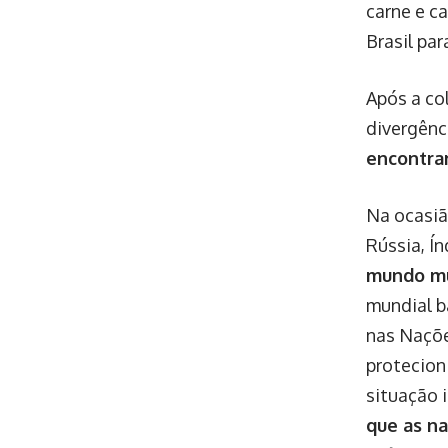
carne e c
Brasil par
Após a co
divergênc
encontrar
Na ocasiã
Rússia, Í
mundo mul
mundial b
nas Naçõe
protecion
situação 
que as n