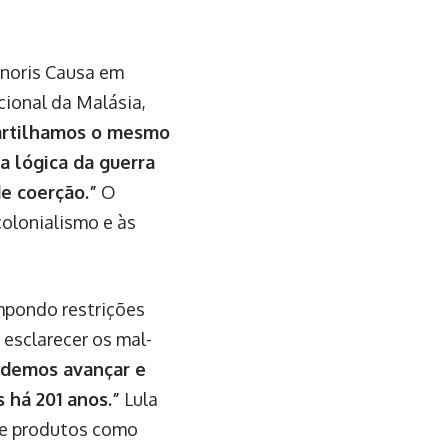
onoris Causa em
cional da Malásia,
artilhamos o mesmo
a lógica da guerra
e coerção.”
O
olonialismo e às
mpondo restrições
 esclarecer os mal-
odemos avançar e
 há 201 anos.”
Lula
e produtos como