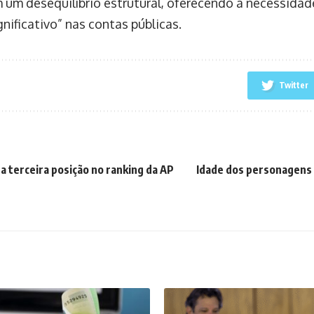
 um desequilíbrio estrutural, oferecendo a necessida
gnificativo” nas contas públicas.
Twitter
a terceira posição no ranking da AP
Idade dos personagens 