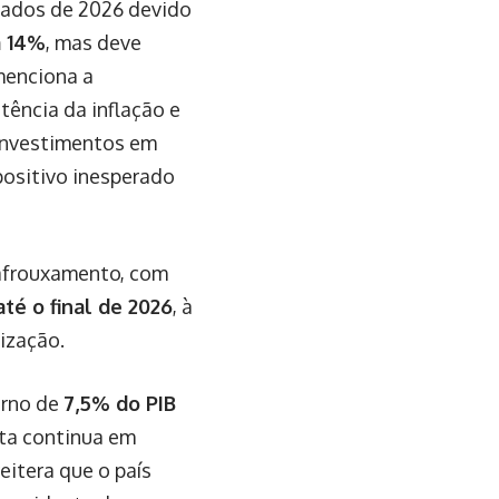
eados de 2026 devido
a 14%
, mas deve
 menciona a
tência da inflação e
 investimentos em
 positivo inesperado
 afrouxamento, com
té o final de 2026
, à
ização.
orno de
7,5% do PIB
uta continua em
eitera que o país