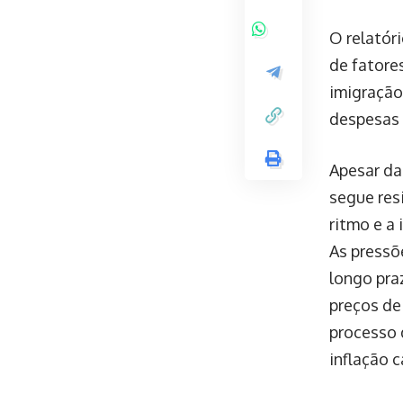
O relatór
de fatore
imigração 
despesas 
Apesar da
segue res
ritmo e a
As pressõ
longo pra
preços de
processo 
inflação 