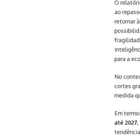
O relatór
ao repass
retornar 
possibili
fragilida
inteligênc
para a ec
No contex
cortes gra
medida qu
Em termos
até 2027
,
tendência