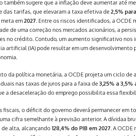
io também sugere que a inflação deve aumentar até m
e das tarifas, que elevaram a taxa efetiva de
2,5% par
à meta em
2027
. Entre os riscos identificados, a OCDE
dade de uma correção nos mercados acionários, a persis
des no crédito. Contudo, um aumento significativo nos
ia artificial (IA) pode resultar em um desenvolvimento
onomia.
to da política monetária, a OCDE projeta um ciclo de
duais nas taxas de juros para a faixa de
3,25% a 3,5% a
e a desaceleração do emprego possibilita essa flexibil
 fiscais, o déficit do governo deverá permanecer em t
 uma cifra semelhante à previsão anterior. A dívidaa br
 de alta, alcançando
128,4% do PIB em 2027
. A OCDE r