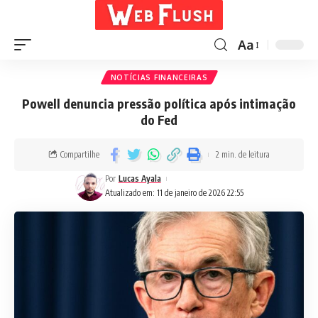
Aa
NOTÍCIAS FINANCEIRAS
Powell denuncia pressão política após intimação
do Fed
Compartilhe
2 min. de leitura
Por
Lucas Ayala
Atualizado em: 11 de janeiro de 2026 22:55