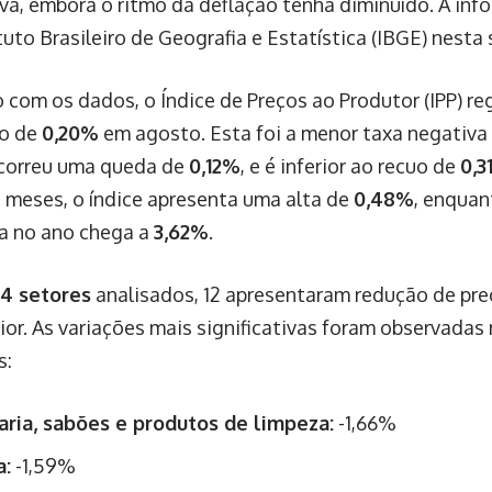
va, embora o ritmo da deflação tenha diminuído. A inf
tuto Brasileiro de Geografia e Estatística (IBGE) nesta 
 com os dados, o Índice de Preços ao Produtor (IPP) re
ão de
0,20%
em agosto. Esta foi a menor taxa negativa 
correu uma queda de
0,12%
, e é inferior ao recuo de
0,3
2 meses, o índice apresenta uma alta de
0,48%
, enquan
a no ano chega a
3,62%
.
24 setores
analisados, 12 apresentaram redução de pre
ior. As variações mais significativas foram observadas
s:
ria, sabões e produtos de limpeza:
-1,66%
a:
-1,59%