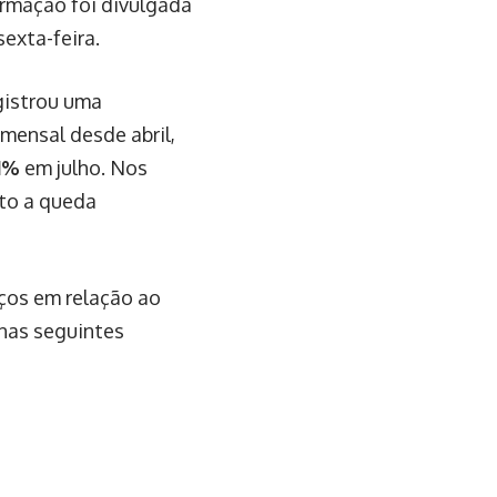
ormação foi divulgada
sexta-feira.
gistrou uma
mensal desde abril,
1%
em julho. Nos
to a queda
ços em relação ao
 nas seguintes