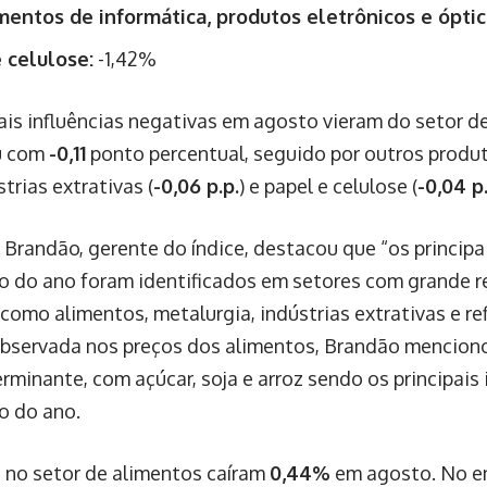
entos de informática, produtos eletrônicos e óptic
 celulose:
-1,42%
pais influências negativas em agosto vieram do setor d
u com
-0,11
ponto percentual, seguido por outros produt
strias extrativas (
-0,06 p.p.
) e papel e celulose (
-0,04 p.
 Brandão, gerente do índice, destacou que “os princip
 do ano foram identificados em setores com grande r
 como alimentos, metalurgia, indústrias extrativas e re
bservada nos preços dos alimentos, Brandão menciono
rminante, com açúcar, soja e arroz sendo os principais
o do ano.
 no setor de alimentos caíram
0,44%
em agosto. No en