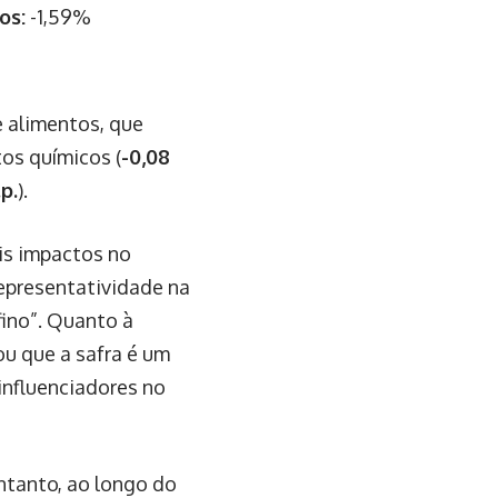
os:
-1,59%
e alimentos, que
os químicos (
-0,08
p.
).
ais impactos no
epresentatividade na
fino”. Quanto à
u que a safra é um
 influenciadores no
tanto, ao longo do