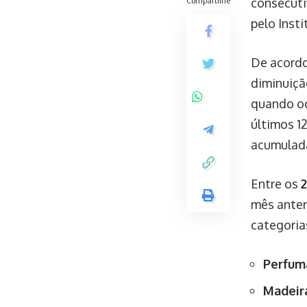
Compartilhe
consecuti
pelo Insti
De acordo
diminuiç
quando o
últimos 1
acumulad
Entre os
mês anter
categoria
Perfuma
Madeir