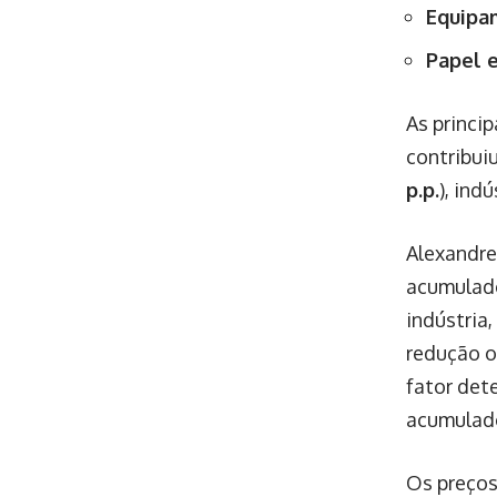
Equipam
Papel e
As princi
contribui
p.p.
), indú
Alexandre
acumulado
indústria,
redução o
fator dete
acumulad
Os preços