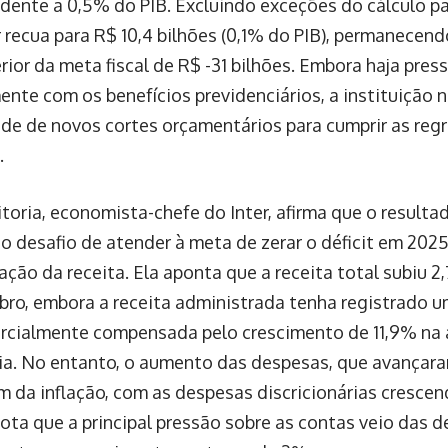
dente a 0,5% do PIB. Excluindo exceções do cálculo pa
r recua para R$ 10,4 bilhões (0,1% do PIB), permanecend
erior da meta fiscal de R$ -31 bilhões. Embora haja pre
ente com os benefícios previdenciários, a instituição 
de de novos cortes orçamentários para cumprir as reg
.
itoria, economista-chefe do Inter, afirma que o resulta
 o desafio de atender à meta de zerar o déficit em 20
ação da receita. Ela aponta que a receita total subiu 
ro, embora a receita administrada tenha registrado 
rcialmente compensada pelo crescimento de 11,9% na
ia. No entanto, o aumento das despesas, que avançara
m da inflação, com as despesas discricionárias cresce
ta que a principal pressão sobre as contas veio das d