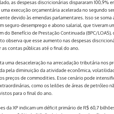
 lado, as despesas discricionárias dispararam 100,9% e
o uma execução orçamentária acelerada no segundo se
ente devido às emendas parlamentares. Isso se soma
m seguro-desemprego e abono salarial, que tiveram u
ém do Benefício de Prestação Continuada (BPC/LOAS), 
to observa que esse aumento nas despesas discricioná
 as contas públicas até o final do ano.
eta uma desaceleração na arrecadação tributária nos p
ada pela diminuição da atividade econômica, volatilid
os preços de commodities. Esse cenário pode intensifi
extraordinárias, como os leilões de áreas de petróleo 
istos para o final do ano.
ões da XP indicam um déficit primário de R$ 60,7 bilhõe