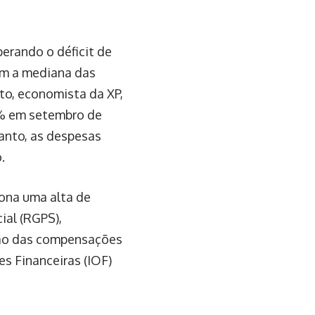
perando o déficit de
om a mediana das
to, economista da XP,
6% em setembro de
anto, as despesas
.
iona uma alta de
ial (RGPS),
ção das compensações
s Financeiras (IOF)