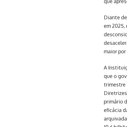
que apres
Diante de
em 2025, 
desconsid
desaceler
maior por 
A Institu
que o gov
trimestre
Diretrize
primário 
eficácia 
arquivada
10,6 bilh