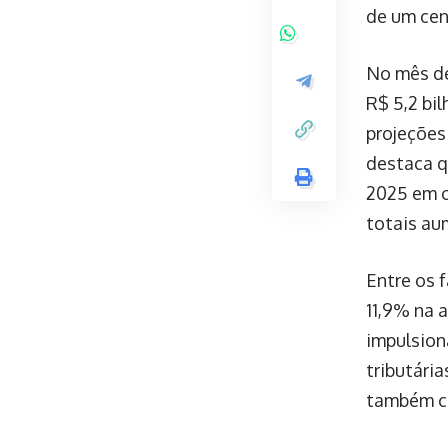
de um cen
No mês de 
R$ 5,2 bi
projeções
destaca q
2025 em c
totais au
Entre os 
11,9% na 
impulsion
tributári
também co