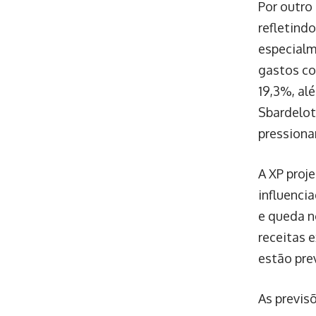
Por outro
refletind
especialm
gastos co
19,3%, al
Sbardelot
pressionar
A XP proj
influenci
e queda n
receitas 
estão prev
As previs