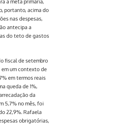
ra a meta primária,
o, portanto, acima do
ssões nas despesas,
não antecipa a
ras do teto de gastos
do fiscal de setembro
25 em um contexto de
2,7% em termos reais
uma queda de 1%,
 arrecadação da
m 5,7% no mês, foi
ndo 22,9%. Rafaela
espesas obrigatórias,