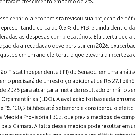
entaram crescimento em torno de 2%.
sse cenário, a economista revisou sua projeção de défi
representando cerca de 0,5% do PIB, e ainda dentro da
eradas as despesas com precatórios. Ela alerta que a 
ação da arrecadação deve persistir em 2026, exacerb
gastos em um ano eleitoral, o que elevará a incerteza e 
ição Fiscal Independente (IFI) do Senado, em uma análi
erno precisará de um esforço adicional de R$ 27,1 bilh
 de 2025 para alcançar a meta de resultado primário zer
s Orçamentárias (LDO). A avaliação foi baseada em uma 
de R$ 100,9 bilhões até setembro e considerou o efeito
da Medida Provisória 1.303, que previa medidas de comp
 pela Câmara. A falta dessa medida pode resultar em 
ões nas receitas deste ano, somada a um déficit primár