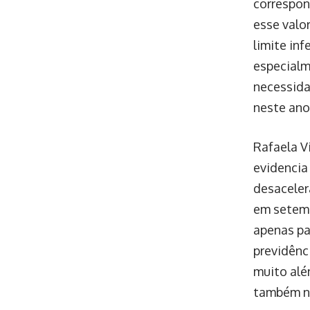
correspon
esse valo
limite inf
especialm
necessida
neste ano
Rafaela V
evidencia
desaceler
em setemb
apenas pa
previdênc
muito alé
também no