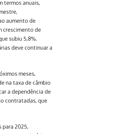
m termos anuais,
mestre,
 ao aumento de
m crescimento de
que subiu 5,8%.
rias deve continuar a
róximos meses,
ade na taxa de câmbio
car a dependência de
não contratadas, que
s para 2025,