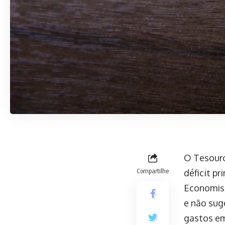
O Tesouro
Compartilhe
déficit p
Economist
e não sug
gastos em