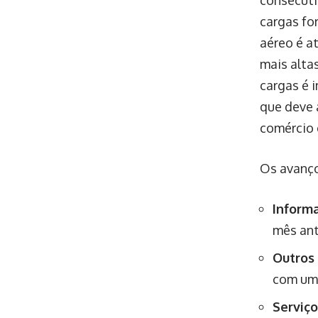
consecut
cargas fo
aéreo é a
mais alta
cargas é 
que deve 
comércio 
Os avanço
Inform
mês ante
Outros 
com um
Serviço