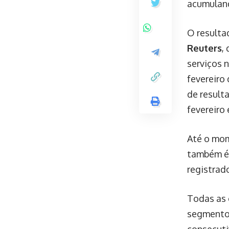
acumulan
O resulta
Reuters
,
serviços 
fevereiro
de result
fevereiro
Até o mom
também é
registrad
Todas as 
segmento 