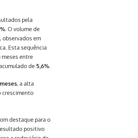
sultados pela
2%
. O volume de
a, observados em
ica. Esta sequência
o meses entre
o acumulado de
5,6%
.
 meses
, a alta
o crescimento
com destaque para o
resultado positivo