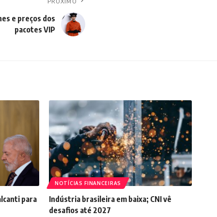
PRÓXIMO
hes e preços dos
pacotes VIP
NOTÍCIAS FINANCEIRAS
lcanti para
Indústria brasileira em baixa; CNI vê
desafios até 2027