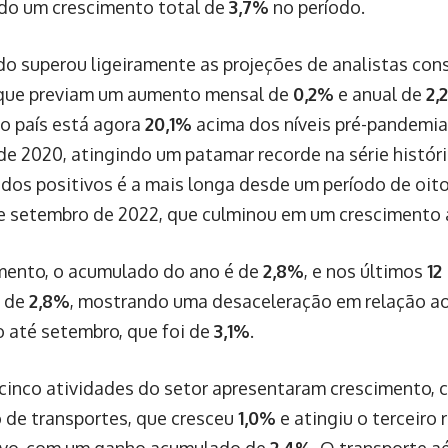
do um crescimento total de
3,7%
no período.
do superou ligeiramente as projeções de analistas con
 que previam um aumento mensal de
0,2%
e anual de
2,
no país está agora
20,1%
acima dos níveis pré-pandemi
 de 2020, atingindo um patamar recorde na série histór
ados positivos é a mais longa desde um período de oit
 e setembro de 2022, que culminou em um cresciment
ento, o acumulado do ano é de
2,8%
, e nos últimos
12
 de
2,8%
, mostrando uma desaceleração em relação a
o até setembro, que foi de
3,1%
.
cinco atividades do setor apresentaram crescimento, 
de transportes, que cresceu
1,0%
e atingiu o terceiro 