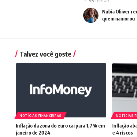
ANTERIOR
Nubia Oliiver re
quem namorou
Talvez você goste
NOTÍCIAS FINANCEIRAS
NOTÍCIAS F
Inflação da zona do euro cai para 1,7% em
Inflação ab
janeiro de 2024
e 4 riscos