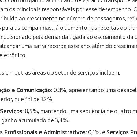
ivo, com um ganho acumulado de
2,4%
. O transporte a
ram os principais responsáveis por esse desempenho. 
tribuído ao crescimento no número de passageiros, refl
s para as companhias. Já o aumento nas receitas do tra
impulsionado pela demanda ligada ao escoamento da p
alcançar uma safra recorde este ano, além do crescim
eletrônico.
s em outras áreas do setor de serviços incluem:
ação e Comunicação:
0,3%, apresentando uma desacel
rior, que foi de 1,2%.
Serviços:
0,5%, mantendo uma sequência de quatro m
 ganho acumulado de 3,4%.
s Profissionais e Administrativos:
0,1%, e
Serviços Pr