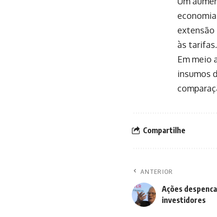
Um aument
economia 
extensão 
às tarifas.
Em meio a
insumos d
compara
Compartilhe
ANTERIOR
Ações despencam
investidores