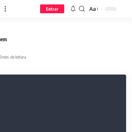
Aa
Entrar
bem
3 min. de leitura