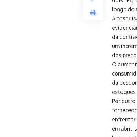
longo do 
A pesquis
evidencia
da contraç
um increm
dos preço
O aumento
consumido
da pesqui
estoques
Por outro
fornecedo
enfrentar
em abril,