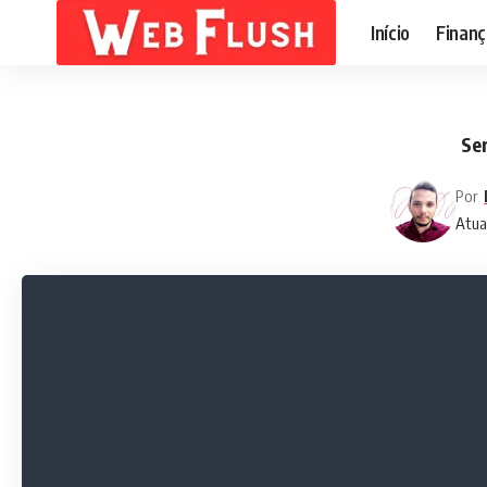
Início
Finanç
Se
Por
Atua