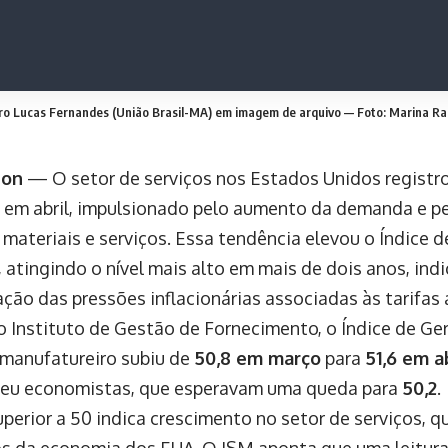
o Lucas Fernandes (União Brasil-MA) em imagem de arquivo — Foto: Marina 
ton
— O setor de serviços nos Estados Unidos registr
 em abril, impulsionado pelo aumento da demanda e p
 materiais e serviços. Essa tendência elevou o Índice 
 atingindo o nível mais alto em mais de dois anos, in
ação das pressões inflacionárias associadas às tarifas 
 Instituto de Gestão de Fornecimento, o Índice de G
 manufatureiro subiu de
50,8 em março
para
51,6 em a
deu economistas, que esperavam uma queda para
50,2
.
perior a 50 indica crescimento no setor de serviços, q
os da economia dos EUA. O ISM aponta que uma leitura