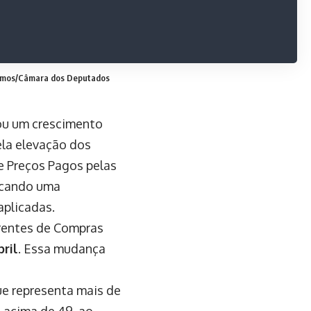
Ramos/Câmara dos Deputados
ou um crescimento
ela elevação dos
de Preços Pagos pelas
dicando uma
aplicadas.
erentes de Compras
bril
. Essa mudança
ue representa mais de
 acima de 49, ao