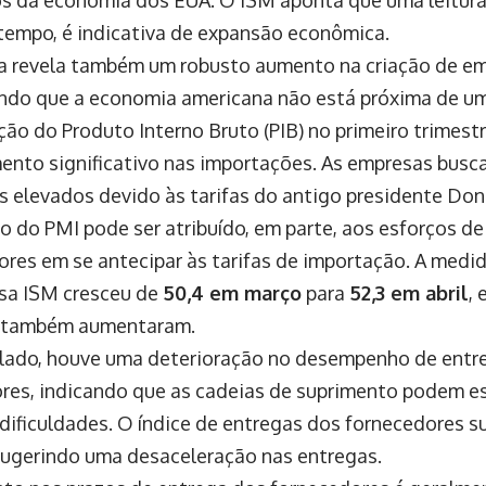
tempo, é indicativa de expansão econômica.
a revela também um robusto aumento na criação de em
ndo que a economia americana não está próxima de um
ão do Produto Interno Bruto (PIB) no primeiro trimestr
ento significativo nas importações. As empresas busc
s elevados devido às tarifas do antigo presidente Do
 do PMI pode ser atribuído, em parte, aos esforços d
res em se antecipar às tarifas de importação. A medi
sa ISM cresceu de
50,4 em março
para
52,3 em abril
,
 também aumentaram.
 lado, houve uma deterioração no desempenho de entr
res, indicando que as cadeias de suprimento podem e
 dificuldades. O índice de entregas dos fornecedores s
 sugerindo uma desaceleração nas entregas.