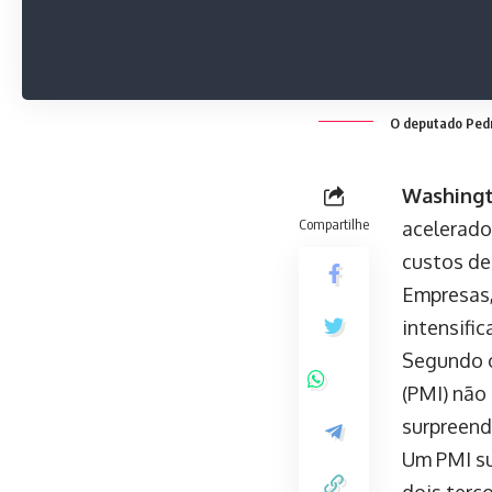
O deputado Pedr
Washing
Compartilhe
acelerado
custos de
Empresas,
intensific
Segundo o
(PMI) não
surpreen
Um PMI su
dois terç