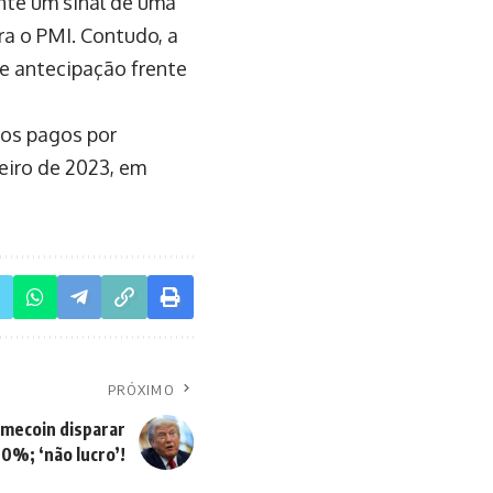
nte um sinal de uma
ra o PMI. Contudo, a
e antecipação frente
ços pagos por
neiro de 2023, em
PRÓXIMO
mecoin disparar
0%; ‘não lucro’!