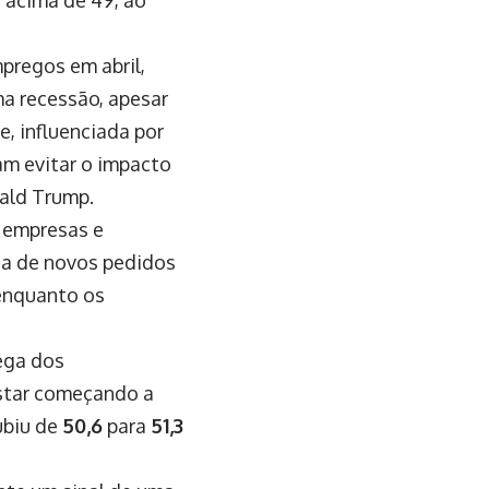
pregos em abril,
a recessão, apesar
e, influenciada por
am evitar o impacto
nald Trump.
e empresas e
da de novos pedidos
 enquanto os
ega dos
star começando a
ubiu de
50,6
para
51,3