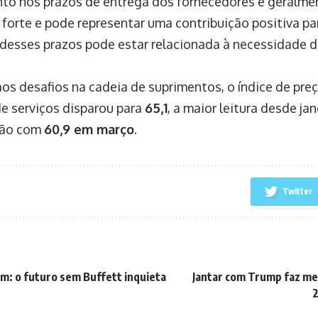
o nos prazos de entrega dos fornecedores é geralme
forte e pode representar uma contribuição positiva pa
desses prazos pode estar relacionada à necessidade d
os desafios na cadeia de suprimentos, o índice de pre
e serviços disparou para
65,1
, a maior leitura desde ja
ção com
60,9 em março
.
Twitter
: o futuro sem Buffett inquieta
Jantar com Trump faz me
2