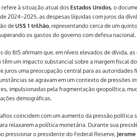
 refere à situação atual dos
Estados Unidos
, o docume
l de 2024–2025, as despesas líquidas com juros da dívid
rão de
US$ 1 trilhão
, representando cerca de um quint
 superando os gastos do governo com defesa nacional.
s do BIS afirmam que, em níveis elevados de dívida, as 
 têm um impacto substancial sobre a margem fiscal do
de juros uma preocupação central para as autoridades fi
cunstâncias se agravam em um contexto de pressões inf
tes, impulsionadas pela fragmentação geopolítica, mu
ações demográficas.
afios coincidem com um aumento da pressão política 
para relaxarem a política monetária. Durante sua presi
 ao pressionar o presidente do Federal Reserve,
Jerome