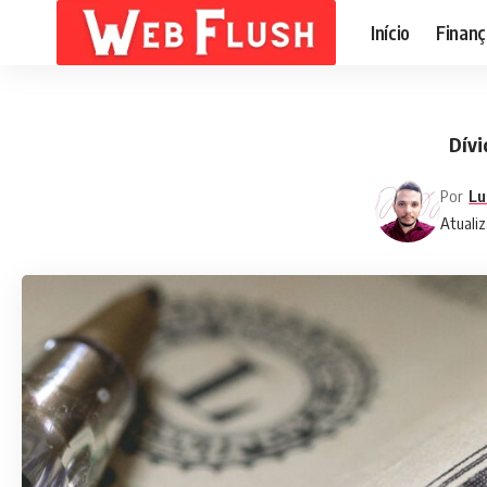
Início
Finanç
Dívi
Por
Lu
Atualiz