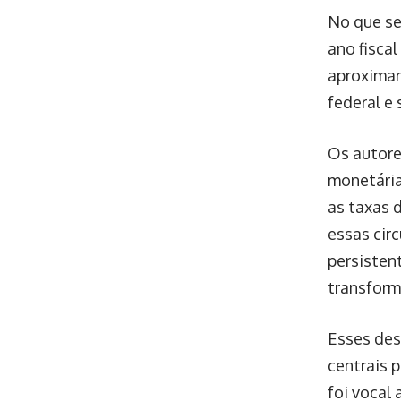
No que se
ano fisca
aproxima
federal e
Os autore
monetária
as taxas 
essas cir
persisten
transform
Esses des
centrais 
foi vocal