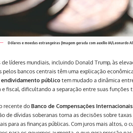
Dólares e moedas estrangeiras (Imagem gerada com auxílio IA/Leonardo Al
s de líderes mundiais, incluindo Donald Trump, às eleva
s pelos bancos centrais têm uma explicação econômica 
e
endividamento público
tem mudado a dinâmica entre
e fiscal, dificultando a separação entre suas funções t
o recente do
Banco de Compensações Internacionais 
o de dívidas soberanas torna as decisões sobre taxas 
ais para as finanças públicas. Com juros mais altos, o 
os para os governos aumenta, o que gera pressão nas 