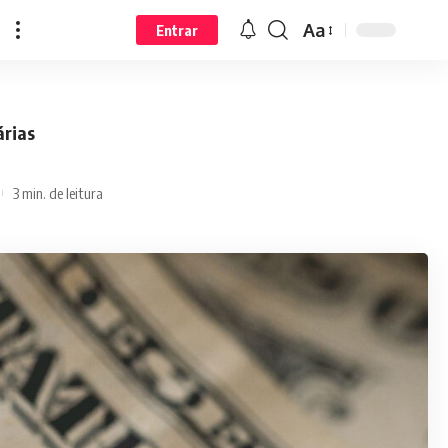
Aa
Entrar
árias
3 min. de leitura