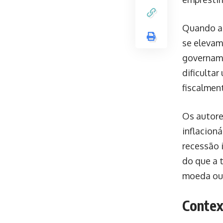
Quando a 
se elevam
govername
dificulta
fiscalmen
Os autore
inflacioná
recessão 
do que a 
moeda ou 
Contex