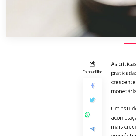
As crítica
Compartilhe
praticada
crescent
monetária 
Um estud
acumulaçã
mais cruci
empréstim