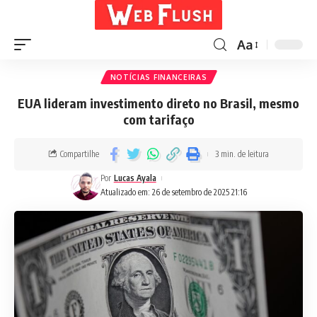
Aa
NOTÍCIAS FINANCEIRAS
EUA lideram investimento direto no Brasil, mesmo
com tarifaço
Compartilhe
3 min. de leitura
Por
Lucas Ayala
Atualizado em: 26 de setembro de 2025 21:16