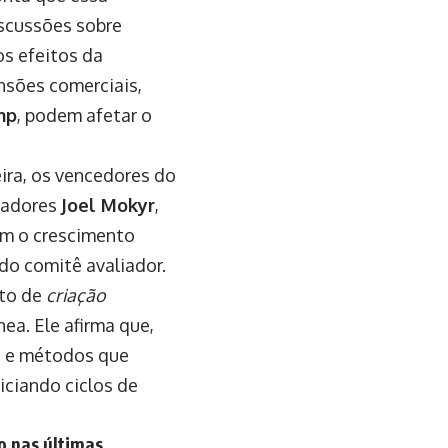
iscussões sobre
os efeitos da
nsões comerciais,
mp
, podem afetar o
ira, os vencedores do
sadores
Joel Mokyr
,
em o crescimento
o comitê avaliador.
ito de
criação
ea. Ele afirma que,
s e métodos que
iciando ciclos de
o nas últimas