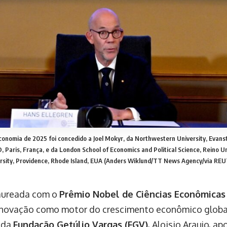
nomia de 2025 foi concedido a Joel Mokyr, da Northwestern University, Evanston
, Paris, França, e da London School of Economics and Political Science, Reino U
rsity, Providence, Rhode Island, EUA (Anders Wiklund/TT News Agency/via RE
laureada com o
Prêmio Nobel de Ciências Econômicas
inovação como motor do crescimento econômico globa
 da
Fundação Getúlio Vargas (FGV)
, Aloisio Araujo, a