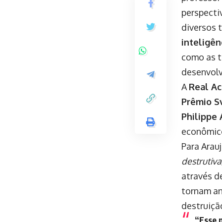
perspecti
diversos 
inteligênc
como as t
desenvol
A
Real Ac
Prêmio S
Philippe
econômico
Para Arau
destrutiva
através d
tornam an
destruiçã
“Esse 