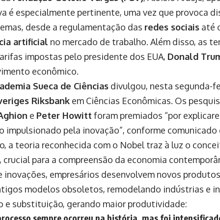
va é especialmente pertinente, uma vez que provoca d
temas, desde a regulamentação das
redes sociais
até 
ia artificial
no mercado de trabalho. Além disso, as te
arifas impostas pelo presidente dos EUA,
Donald Tru
vimento econômico.
ademia Sueca de Ciências
divulgou, nesta segunda-fe
veriges Riksbank
em Ciências Econômicas. Os pesqui
 Aghion
e
Peter Howitt
foram premiados “por explicar
 impulsionado pela inovação”, conforme comunicado d
jo, a teoria reconhecida com o Nobel traz à luz o conce
, crucial para a compreensão da economia contemporân
e inovações, empresários desenvolvem novos produto
tigos modelos obsoletos, remodelando indústrias e in
o e substituição, gerando maior produtividade:
processo sempre ocorreu na história, mas foi intensificad