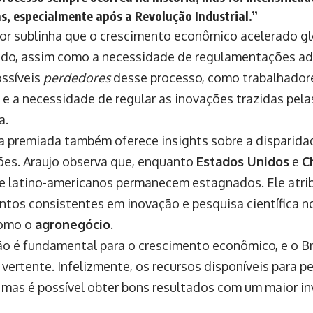
s, especialmente após a
Revolução Industrial
.”
or sublinha que o crescimento econômico acelerado g
ido, assim como a necessidade de regulamentações ad
ossíveis
perdedores
desse processo, como trabalhador
e a necessidade de regular as inovações trazidas pel
a.
a premiada também oferece insights sobre a disparida
ões. Araujo observa que, enquanto
Estados Unidos
e
C
e latino-americanos permanecem estagnados. Ele atribu
ntos consistentes em inovação e pesquisa científica no
como o
agronegócio
.
ão é fundamental para o crescimento econômico, e o Bra
 vertente. Infelizmente, os recursos disponíveis para 
 mas é possível obter bons resultados com um maior in