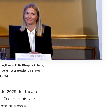
, Illinois, EUA; Philippe Aghion,
nido; e Peter Howitt, da Brown
UTERS)
 de 2025
destaca o
l. O economista e
ponta que essa