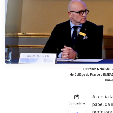
O Prêmio Nobel de Eco
do Collège de France e INSEAD
Unive
A teoria 
Compartilhe
papel da 
professor