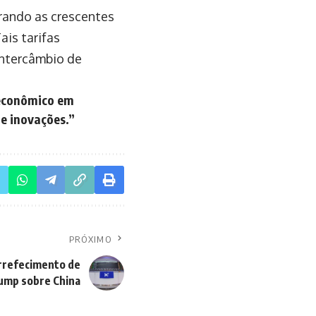
rando as crescentes
ais tarifas
intercâmbio de
 econômico em
de inovações.”
PRÓXIMO
rrefecimento de
ump sobre China