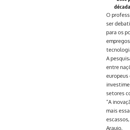
década
O profess
ser debat
para os p
empregos 
tecnologi
A pesquis
entre naç
europeus 
investime
setores 
“A inovaç
mais essa
escassos,
Araujo.