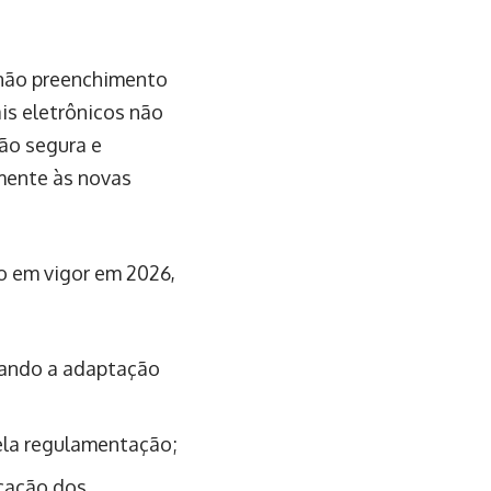
 não preenchimento
is eletrônicos não
ção segura e
lmente às novas
o em vigor em 2026,
tando a adaptação
ela regulamentação;
icação dos