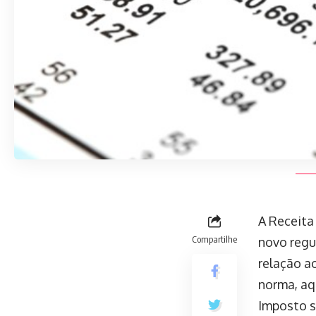
A Receita
Compartilhe
novo regu
relação a
norma, aq
Imposto s