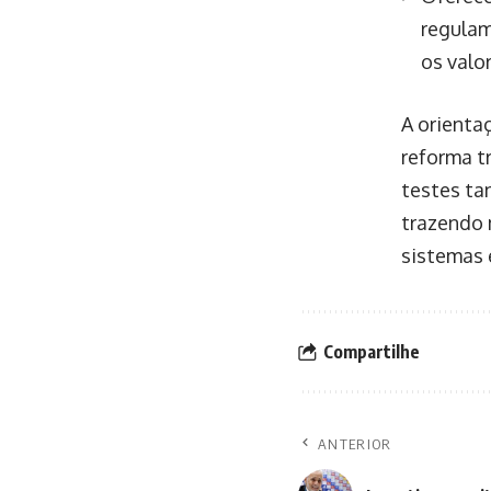
regulam
os valo
A orienta
reforma t
testes ta
trazendo 
sistemas e
Compartilhe
ANTERIOR