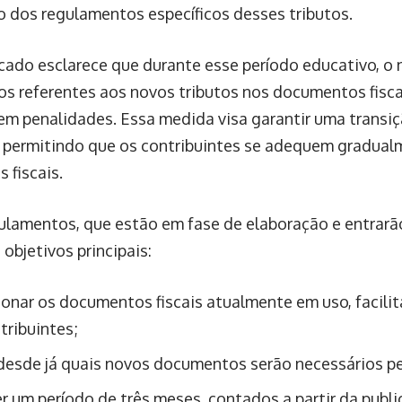
o dos regulamentos específicos desses tributos.
ado esclarece que durante esse período educativo, o
s referentes aos novos tributos nos documentos fisca
 em penalidades. Essa medida visa garantir uma transi
l, permitindo que os contribuintes se adequem gradua
 fiscais.
ulamentos, que estão em fase de elaboração e entrarã
objetivos principais:
onar os documentos fiscais atualmente em uso, facili
tribuintes;
 desde já quais novos documentos serão necessários p
r um período de três meses, contados a partir da publ