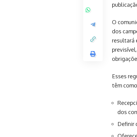
publicaçã
O comunic
dos campo
resultará
previsíve
obrigações
Esses reg
têm como 
Recepci
dos con
Definir
Oferece