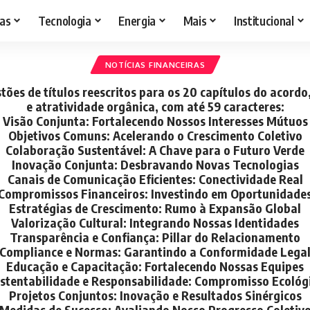
as
Tecnologia
Energia
Mais
Institucional
NOTÍCIAS FINANCEIRAS
stões de títulos reescritos para os 20 capítulos do acord
e atratividade orgânica, com até 59 caracteres:
Visão Conjunta: Fortalecendo Nossos Interesses Mútuos
Objetivos Comuns: Acelerando o Crescimento Coletivo
Colaboração Sustentável: A Chave para o Futuro Verde
Inovação Conjunta: Desbravando Novas Tecnologias
Canais de Comunicação Eficientes: Conectividade Real
Compromissos Financeiros: Investindo em Oportunidade
Estratégias de Crescimento: Rumo à Expansão Global
Valorização Cultural: Integrando Nossas Identidades
Transparência e Confiança: Pillar do Relacionamento
Compliance e Normas: Garantindo a Conformidade Lega
Educação e Capacitação: Fortalecendo Nossas Equipes
stentabilidade e Responsabilidade: Compromisso Ecológ
Projetos Conjuntos: Inovação e Resultados Sinérgicos
Medidas de Sucesso: Avaliando Nosso Progresso Coletiv