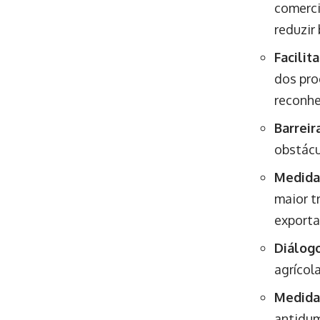
comerci
reduzir 
Facilit
dos pro
reconhe
Barreir
obstácu
Medidas
maior t
exporta
Diálogo
agrícol
Medida
antidum