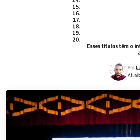
Esses títulos têm o 
Por
L
Atuali