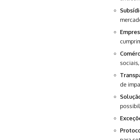
Subsídi
mercad
Empresa
cumprim
Comérc
sociais
Transpa
de impa
Solução
possibi
Exceçõ
Protoc
para se