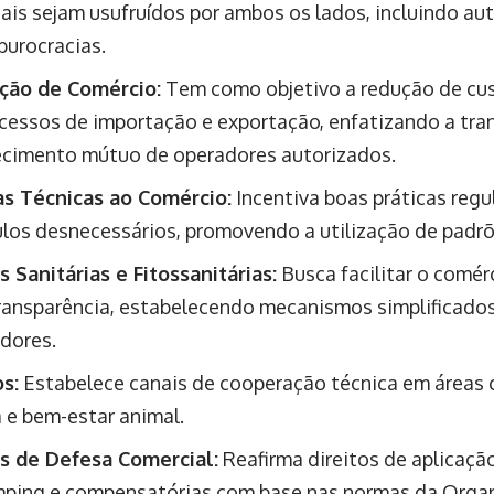
ais sejam usufruídos por ambos os lados, incluindo aut
burocracias.
ação de Comércio:
Tem como objetivo a redução de cust
cessos de importação e exportação, enfatizando a tra
cimento mútuo de operadores autorizados.
as Técnicas ao Comércio:
Incentiva boas práticas regul
los desnecessários, promovendo a utilização de padrõ
 Sanitárias e Fitossanitárias:
Busca facilitar o comé
ransparência, estabelecendo mecanismos simplificados
dores.
s:
Estabelece canais de cooperação técnica em áreas
a e bem-estar animal.
s de Defesa Comercial:
Reafirma direitos de aplicaç
ping e compensatórias com base nas normas da Orga