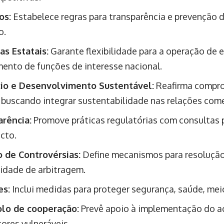
os:
Estabelece regras para transparência e prevenção 
o.
s Estatais:
Garante flexibilidade para a operação de 
ento de funções de interesse nacional.
io e Desenvolvimento Sustentável:
Reafirma compro
, buscando integrar sustentabilidade nas relações come
rência:
Promove práticas regulatórias com consultas p
cto.
 de Controvérsias:
Define mecanismos para resolução
lidade de arbitragem.
es:
Inclui medidas para proteger segurança, saúde, mei
olo de cooperação:
Prevê apoio à implementação do a
tores vulneráveis.