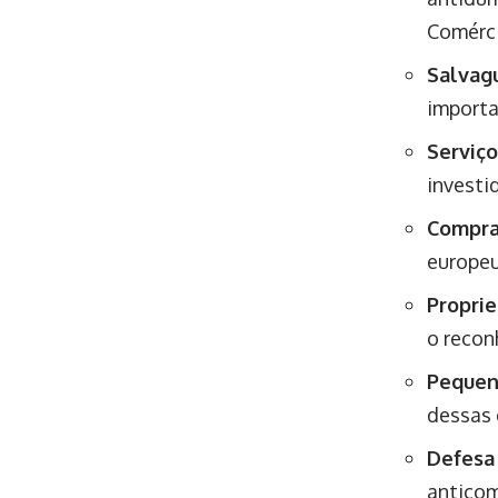
Comérc
Salvagu
importa
Serviço
investi
Compra
europeu
Proprie
o recon
Pequen
dessas 
Defesa 
anticom