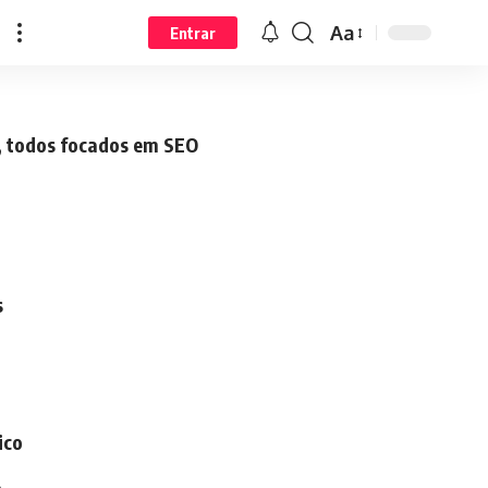
Aa
Entrar
o, todos focados em SEO
s
l
ico
o