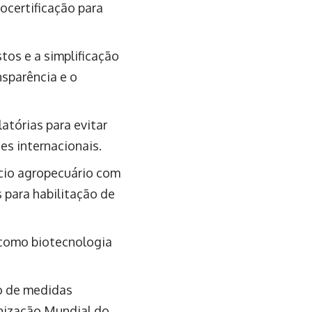
ocertificação para
os e a simplificação
nsparência e o
atórias para evitar
es internacionais.
rcio agropecuário com
 para habilitação de
 como biotecnologia
ão de medidas
nização Mundial do