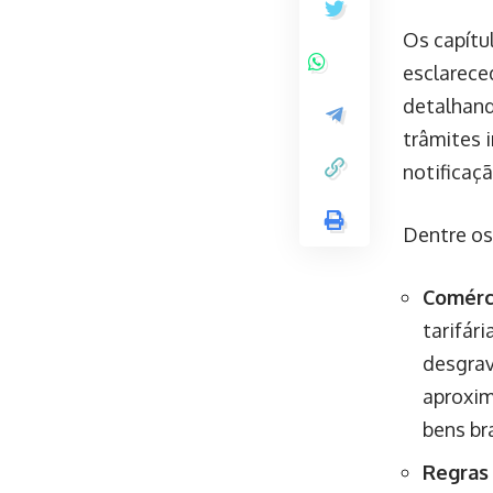
Os capítu
esclarece
detalhand
trâmites 
notificaç
Dentre os
Comérc
tarifári
desgrav
aproxim
bens bra
Regras