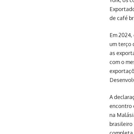
Exportado
de café b
Em 2024, 
um terço 
as export
com o mes
exportaçõ
Desenvolv
A declara
encontro c
na Malási
brasileir
completa 