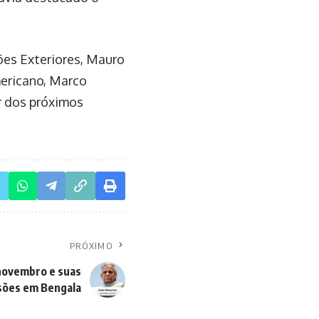
ões Exteriores, Mauro
mericano, Marco
ar dos próximos
PRÓXIMO
novembro e suas
sões em Bengala