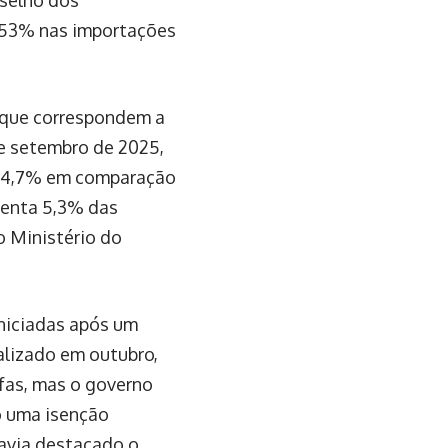
e 53% nas importações
, que correspondem a
 e setembro de 2025,
e 24,7% em comparação
senta 5,3% das
o Ministério do
niciadas após um
ealizado em outubro,
ifas, mas o governo
so uma isenção
havia destacado o