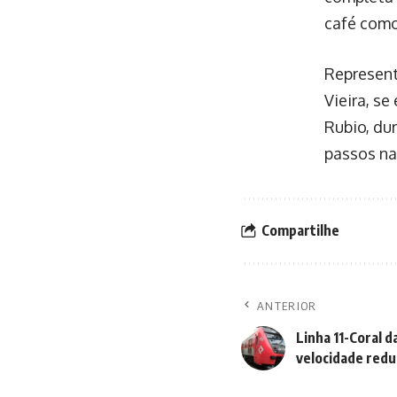
café como
Represent
Vieira, s
Rubio, du
passos na
Compartilhe
ANTERIOR
Linha 11-Coral 
velocidade redu