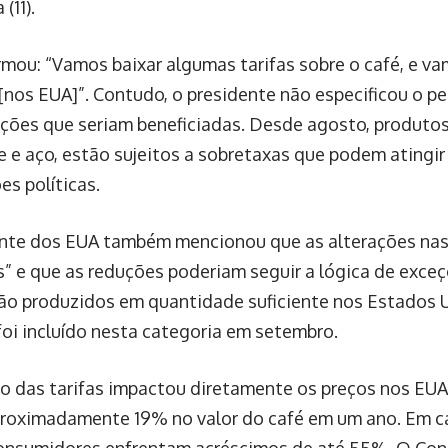
 (11).
rmou: “Vamos baixar algumas tarifas sobre o café, e va
[nos EUA]”. Contudo, o presidente não especificou o p
ções que seriam beneficiadas. Desde agosto, produtos b
ne e aço, estão sujeitos a sobretaxas que podem atingi
es políticas.
nte dos EUA também mencionou que as alterações nas 
as” e que as reduções poderiam seguir a lógica de exce
ão produzidos em quantidade suficiente nos Estados U
foi incluído nesta categoria em setembro.
 das tarifas impactou diretamente os preços nos EUA
proximadamente 19% no valor do café em um ano. Em c
consumidores enfrentam acréscimos de até 55%. O Con