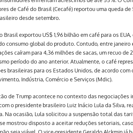
res de Café do Brasil (Cecafé) reportou uma queda d
rasileiro desde setembro.
o Brasil exportou US$ 1,96 bilhão em café para os EUA
do consumo global do produto. Contudo, entre janeiro
ações caíram para 4,36 milhões de sacas, um recuo d
mo período do ano anterior. Atualmente, o café repre
es brasileiras para os Estados Unidos, de acordo com 
imento, Indústria, Comércio e Serviços (Mdic).
ção de Trump acontece no contexto das negociações i
om o presidente brasileiro Luiz Inácio Lula da Silva, r
a. Na ocasião, Lula solicitou a suspensão total das tar
o se mostrou disposto a aceitar reduções setoriais, ca
não seja viável. O vice-presidente Geraldo Alckmin já 