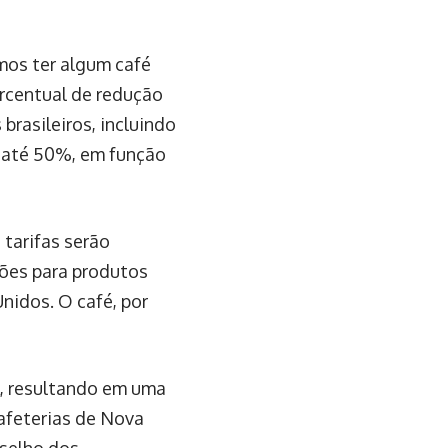
mos ter algum café
ercentual de redução
rasileiros, incluindo
r até 50%, em função
tarifas serão
ções para produtos
nidos. O café, por
, resultando em uma
afeterias de Nova
selho dos