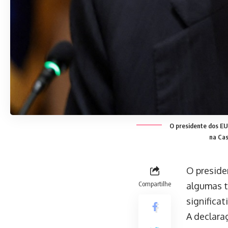
O presidente dos EUA
na Cas
O preside
Compartilhe
algumas t
significa
A declara