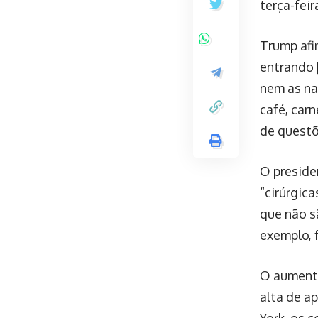
terça-feira
Trump afi
entrando 
nem as na
café, car
de questõ
O preside
“cirúrgic
que não s
exemplo, 
O aumento
alta de a
York, os 