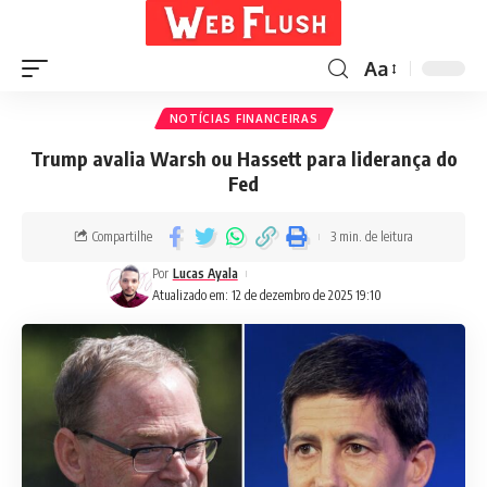
Aa
NOTÍCIAS FINANCEIRAS
Trump avalia Warsh ou Hassett para liderança do
Fed
Compartilhe
3 min. de leitura
Por
Lucas Ayala
Atualizado em: 12 de dezembro de 2025 19:10