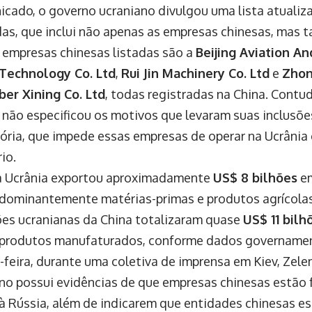
cado, o governo ucraniano divulgou uma lista atualiz
as, que inclui não apenas as empresas chinesas, mas
s empresas chinesas listadas são a
Beijing Aviation A
 Technology Co. Ltd
,
Rui Jin Machinery Co. Ltd
e
Zhon
ber Xining Co. Ltd
, todas registradas na China. Contu
 não especificou os motivos que levaram suas inclusões
ória, que impede essas empresas de operar na Ucrânia 
rio.
a Ucrânia exportou aproximadamente
US$ 8 bilhões
em
edominantemente matérias-primas e produtos agrícola
es ucranianas da China totalizaram quase
US$ 11 bilh
produtos manufaturados, conforme dados governamen
-feira, durante uma coletiva de imprensa em Kiev, Zele
no possui evidências de que empresas chinesas estão f
 à Rússia, além de indicarem que entidades chinesas e