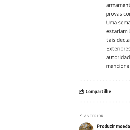
armamento
provas co
Uma seman
estariam 
tais decl
Exteriore
autoridad
mencionad
Compartilhe
ANTERIOR
Produzir moeda 