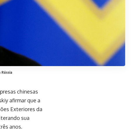
 Rússia
mpresas chinesas
kiy afirmar que a
ções Exteriores da
eiterando sua
três anos.