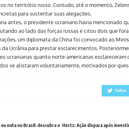
s no território russo. Contudo, até o momento, Zelen
ncretas para sustentar suas alegações.
a antes, o presidente ucraniano havia mencionado q
lutando ao lado das forças russas e citou dois que fo
arações, um diplomata da China foi convocado ao Mini
s da Ucrânia para prestar esclarecimentos. Posteriorme
es ucranianas quanto norte-americanas esclareceram q
os se alistaram voluntariamente, motivados por quest
Twitter
ou nota no Brasil: descubra o
Hertz: Ação dispara após investi