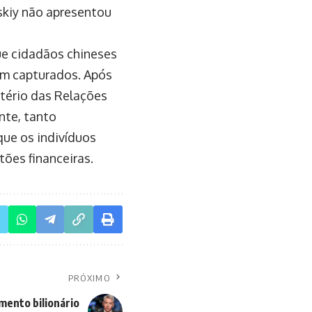
skiy não apresentou
ue cidadãos chineses
ram capturados. Após
stério das Relações
nte, tanto
ue os indivíduos
ões financeiras.
PRÓXIMO
mento bilionário