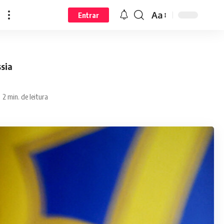
Aa
Entrar
ssia
2 min. de leitura