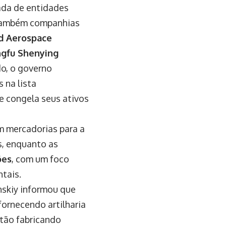
ada de entidades
 também companhias
nd Aerospace
gfu Shenying
do, o governo
 na lista
e congela seus ativos
 mercadorias para a
s, enquanto as
ões
, com um foco
tais.
nskiy informou que
ornecendo artilharia
stão fabricando