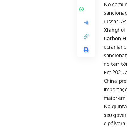
No comuni
sancionad
russas. A
Xianghui
Carbon Fi
ucraniano
sancionat
no territó
Em 2021, 
China, pr
importaçõ
maior em 
Na quinta
seu gover
e pólvora