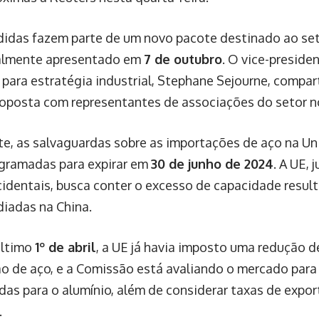
idas fazem parte de um novo pacote destinado ao seto
ialmente apresentado em
7 de outubro
. O vice-preside
para estratégia industrial, Stephane Sejourne, compar
roposta com representantes de associações do setor 
e, as salvaguardas sobre as importações de aço na Un
gramadas para expirar em
30 de junho de 2024
. A UE,
cidentais, busca conter o excesso de capacidade result
diadas na China.
último
1º de abril
, a UE já havia imposto uma redução 
o de aço, e a Comissão está avaliando o mercado para
das para o alumínio, além de considerar taxas de expo
.