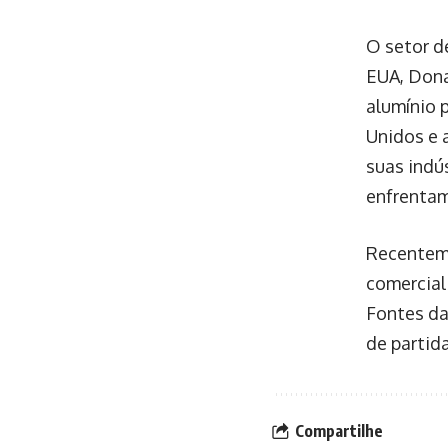
O setor d
EUA, Dona
alumínio 
Unidos e 
suas indús
enfrentam
Recenteme
comercial
Fontes da
de partid
Compartilhe