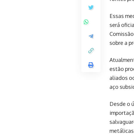
Essas med
será ofic
Comissão 
sobre a p
Atualment
estão pro
aliados o
aço subsi
Desde o 
importaçã
salvaguar
metálicas