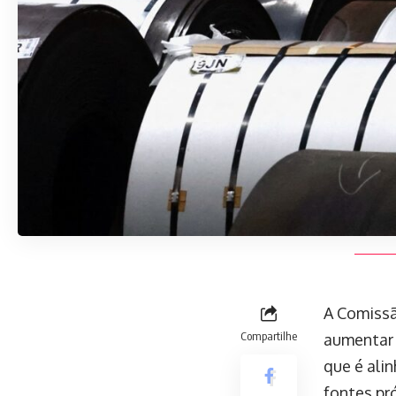
A Comissã
Compartilhe
aumentar 
que é ali
fontes pr