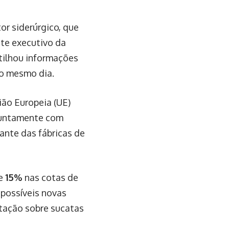
r siderúrgico, que
nte executivo da
tilhou informações
no mesmo dia.
ião Europeia (UE)
 juntamente com
ante das fábricas de
de
15%
nas cotas de
 possíveis novas
rtação sobre sucatas