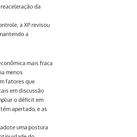
 reaceleração da
ntrole, a XP revisou
 mantendo a
econômica mais fraca
ria menos
em fatores que
scais em discussão
liar o déficit em
tém apertado, e as
l adote uma postura
ontinuidade do