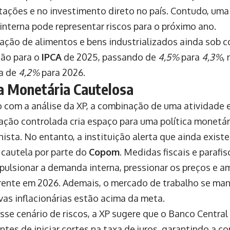
tações e no investimento direto no país. Contudo, uma
nterna pode representar riscos para o próximo ano.
lação de alimentos e bens industrializados ainda sob co
ção para o
IPCA
de 2025, passando de
4,5%
para
4,3%
,
a de
4,2%
para 2026.
ca Monetária Cautelosa
 com a análise da XP, a combinação de uma atividade 
lação controlada cria espaço para uma política monetá
nista. No entanto, a instituição alerta que ainda exist
m cautela por parte do
Copom
. Medidas fiscais e parafi
ulsionar a demanda interna, pressionar os preços e amp
rente em 2026. Ademais, o mercado de trabalho se man
vas inflacionárias estão acima da meta.
esse cenário de riscos, a XP sugere que o Banco Centra
ntes de iniciar cortes na taxa de juros, garantindo a c