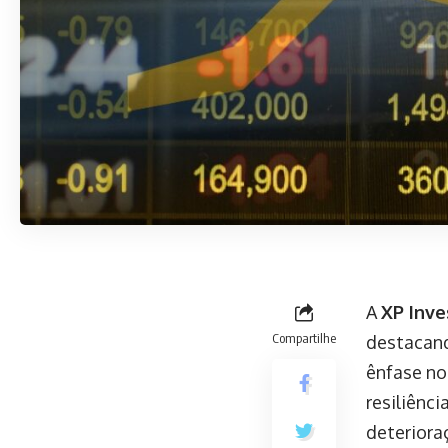
A
XP Inve
Compartilhe
destacand
ênfase no
resiliênci
deteriora