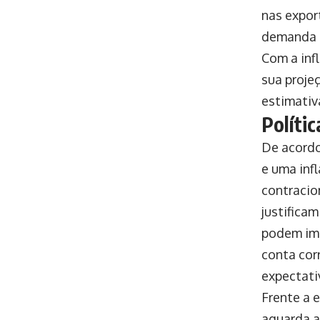
nas expor
demanda i
Com a inf
sua proje
estimativ
Políti
De acordo
e uma inf
contracio
justifica
podem imp
conta cor
expectati
Frente a 
aguarda a