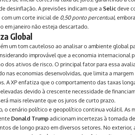
de desinflação. A previsões indicam que a
Selic
deve co
 com um corte inicial de
0,50 ponto percentual
, embor
o em janeiro não esteja descartado.
eza Global
ém um tom cauteloso ao analisar o ambiente global p
nsiderando improvável que a economia internacional
o dos ativos de risco. O principal fator para essa avali
do nas economias desenvolvidas, que limita a margem
s. A XP enfatiza que o comportamento das taxas long
 elevadas devido à crescente necessidade de financia
será mais relevante que os juros de curto prazo.
, o cenário político e geopolítico continua volátil. As
dente
Donald Trump
adicionam incertezas à tomada de
ntos de longo prazo em diversos setores. No exterior, 