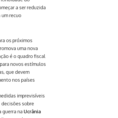
meçar a ser reduzida
a um recuo
ara os próximos
 promova uma nova
ação é o quadro fiscal
 para novos estímulos
as, que devem
mento nos países
 medidas imprevisíveis
 decisões sobre
a guerra na
Ucrânia