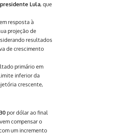
presidente Lula
, que
 em resposta à
 sua projeção de
nsiderando resultados
iva de crescimento
ultado primário em
imite inferior da
jetória crescente,
,30
por dólar ao final
devem compensar o
a com um incremento