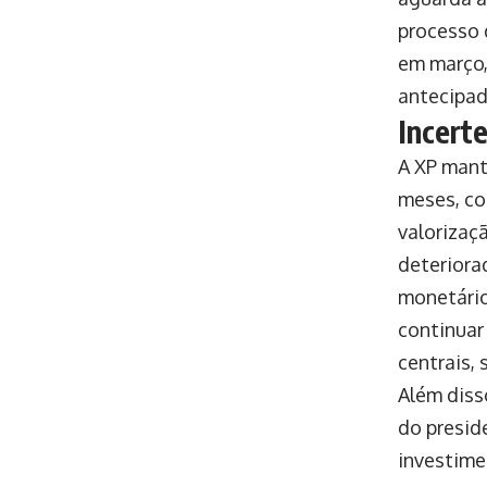
processo 
em março,
antecipad
Incert
A XP mant
meses, co
valorizaçã
deteriora
monetário
continuar
centrais, 
Além disso
do presi
investime