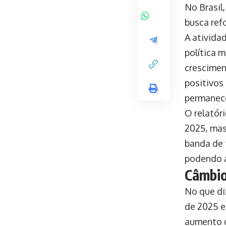
No Brasil
busca refo
A ativida
política m
crescime
positivos
permanec
O relatór
2025, mas 
banda de 
podendo 
Câmbio
No que di
de 2025 
aumento d