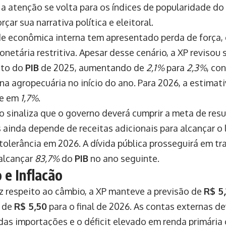
, a atenção se volta para os índices de popularidade do
rçar sua narrativa política e eleitoral.
de econômica interna tem apresentado perda de força,
onetária restritiva. Apesar desse cenário, a XP revisou
nto do
PIB
de 2025, aumentando de
2,1%
para
2,3%
, co
 na agropecuária no início do ano. Para 2026, a estimat
e em
1,7%
.
io sinaliza que o governo deverá cumprir a meta de res
ainda depende de receitas adicionais para alcançar o l
tolerância em 2026. A dívida pública prosseguirá em tra
alcançar
83,7%
do
PIB
no ano seguinte.
 e Inflacão
z respeito ao câmbio, a XP manteve a previsão de
R$ 5
e de
R$ 5,50
para o final de 2026. As contas externas 
as importações e o déficit elevado em renda primári