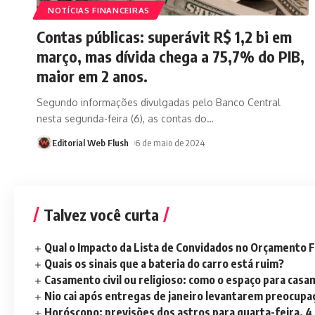
NOTÍCIAS FINANCEIRAS
Contas públicas: superávit R$ 1,2 bi em
março, mas dívida chega a 75,7% do PIB,
maior em 2 anos.
Segundo informações divulgadas pelo Banco Central
nesta segunda-feira (6), as contas do
…
Editorial Web Flush
6 de maio de 2024
Talvez você curta
Qual o Impacto da Lista de Convidados no Orçamento F
Quais os sinais que a bateria do carro está ruim?
Casamento civil ou religioso: como o espaço para casa
Nio cai após entregas de janeiro levantarem preocup
Horóscopo: previsões dos astros para quarta-feira, 4