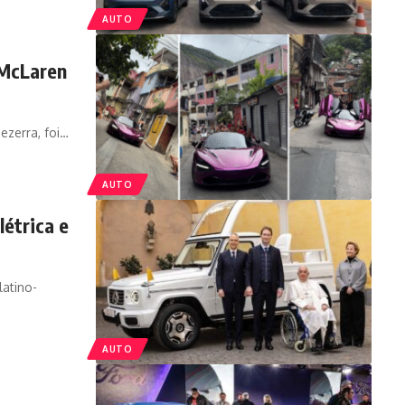
AUTO
 McLaren
ezerra, foi
…
AUTO
étrica e
latino-
AUTO