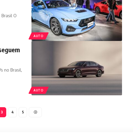
 Brasil O
AUTO
nseguem
s no Brasil,
AUTO
3
4
5