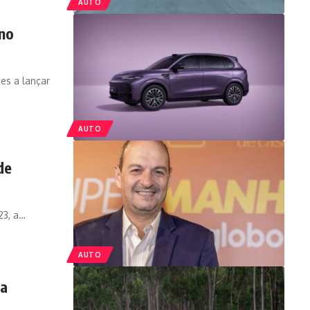
AUTO
no
tes a lançar
AUTO
de
23, a
…
AUTO
da