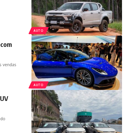
AUTO
 com
as vendas
AUTO
SUV
ado