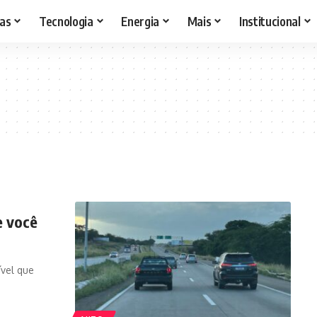
as
Tecnologia
Energia
Mais
Institucional
e você
ível que