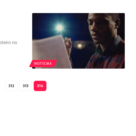
oteiro no
NOTÍCIAS
312
313
314