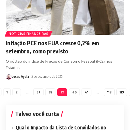
NOTÍCIAS FINANCEIRAS
Inflação PCE nos EUA cresce 0,2% em
setembro, como previsto
O núcleo do índice de Preços de Consumo Pessoal (PCE) nos
Estados
…
Lucas Ayala
5 de dezembro de 2025
1
2
…
37
38
39
40
41
…
118
119
Talvez você curta
Qual o Impacto da Lista de Convidados no