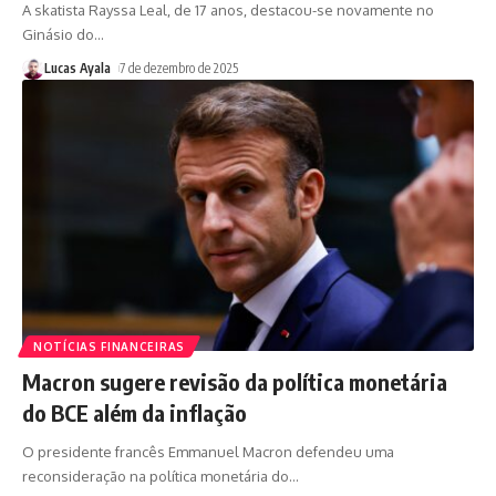
A skatista Rayssa Leal, de 17 anos, destacou-se novamente no
Ginásio do
…
Lucas Ayala
7 de dezembro de 2025
NOTÍCIAS FINANCEIRAS
Macron sugere revisão da política monetária
do BCE além da inflação
O presidente francês Emmanuel Macron defendeu uma
reconsideração na política monetária do
…