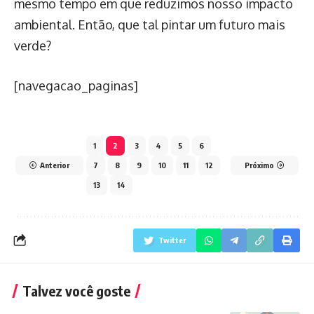
mesmo tempo em que reduzimos nosso impacto
ambiental. Então, que tal pintar um futuro mais
verde?
[navegacao_paginas]
1
2
3
4
5
6
Anterior
7
8
9
10
11
12
Próximo
13
14
Twitter
Talvez você goste