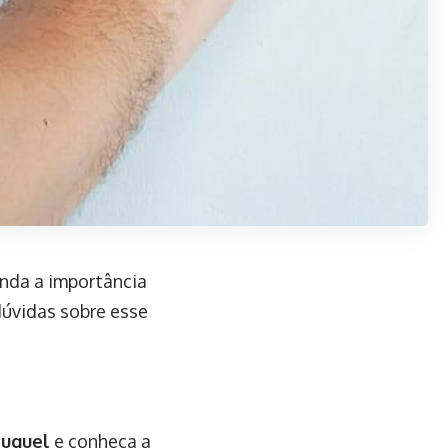
enda a importância
dúvidas sobre esse
luguel
e conheça a