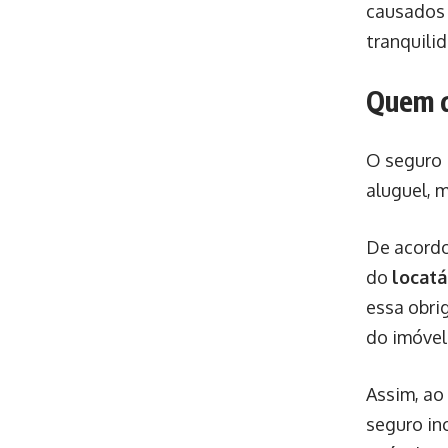
causados 
tranquili
Quem d
O seguro 
aluguel, 
De acordo
do
locatá
essa obri
do imóvel
Assim, ao
seguro in