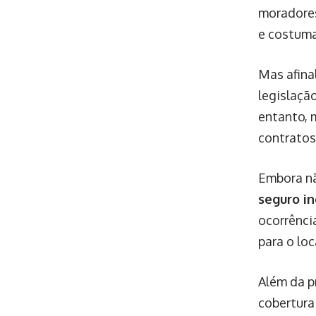
moradores
e costuma
Mas afina
legislação
entanto, m
contratos
Embora nã
seguro i
ocorrência
para o loc
Além da p
cobertura