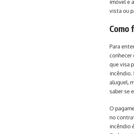
imóvel e 
vista ou 
Como f
Para ente
conhecer 
que visa 
incêndio.
aluguel, m
saber se 
O pagamen
no contra
incêndio é