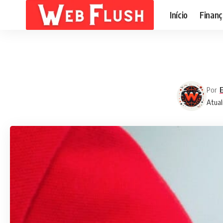
Início
Finanç
Por
E
Atual