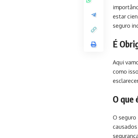
importânc
estar cie
seguro in
É Obri
Aqui vamo
como isso
esclarece
O que 
O seguro 
causados 
segurança