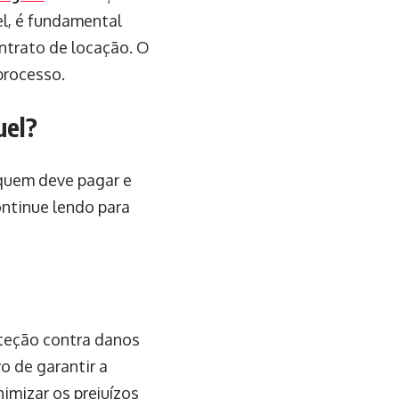
el, é fundamental
ntrato de locação. O
processo.
uel?
 quem deve pagar e
ontinue lendo para
teção contra danos
o de garantir a
imizar os prejuízos