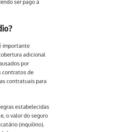
dendo ser pago à
dio?
é importante
cobertura adicional
causados por
s contratos de
las contratuais para
regras estabelecidas
e, o valor do seguro
atário (inquilino).